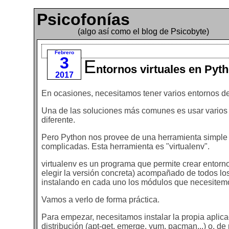
Psicofonías
(algo así como el blog de Psicobyte)
Febrero
3
E
ntornos virtuales en Pyt
2017
En ocasiones, necesitamos tener varios entornos de tra
Una de las soluciones más comunes es usar varios 
diferente.
Pero Python nos provee de una herramienta simple y 
complicadas. Esta herramienta es "virtualenv".
virtualenv es un programa que permite crear entorno
elegir la versión concreta) acompañado de todos lo
instalando en cada uno los módulos que necesitemos
Vamos a verlo de forma práctica.
Para empezar, necesitamos instalar la propia aplica
distribución (apt-get, emerge, yum, pacman...) o, d