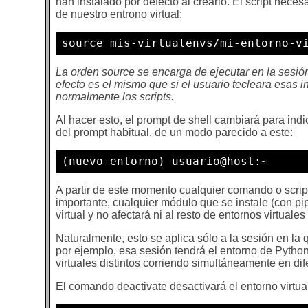
han instalado por defecto al crearlo. El script neces
de nuestro entrono virtual:
source mis-virtualenvs/mi-entorno-v
La orden source se encarga de ejecutar en la sesión 
efecto es el mismo que si el usuario tecleara esas 
normalmente los scripts.
Al hacer esto, el prompt de shell cambiará para indi
del prompt habitual, de un modo parecido a este:
(nuevo-entorno) usuario@host:~ 
A partir de este momento cualquier comando o script 
importante, cualquier módulo que se instale (con pi
virtual y no afectará ni al resto de entornos virtual
Naturalmente, esto se aplica sólo a la sesión en la q
por ejemplo, esa sesión tendrá el entorno de Pytho
virtuales distintos corriendo simultáneamente en di
El comando deactivate desactivará el entorno virtua