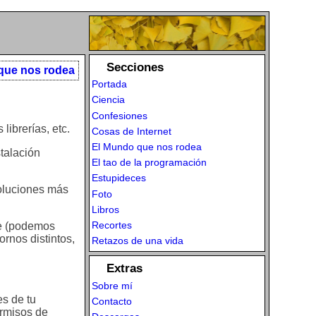
Secciones
que nos rodea
Portada
Ciencia
Confesiones
librerías, etc.
Cosas de Internet
El Mundo que nos rodea
talación
El tao de la programación
Estupideces
soluciones más
Foto
Libros
Recortes
te (podemos
rnos distintos,
Retazos de una vida
Extras
Sobre mí
es de tu
Contacto
ermisos de