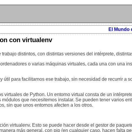
El Mundo 
hon con virtualenv
bajo distintos, con distintas versiones del intérprete, distintas 
ordenadores o varias máquinas virtuales, cada una con una ins
útil para facilitarnos ese trabajo, sin necesidad de recurrir a 
s virtuales de Python. Un entorno virtual consta de un intérpre
s módulos que necesitemos instalar. Se pueden tener varios ento
, sin que unos entornos afecten a los otros.
ción virtualenv. Esto se puede hacer desde el gestor de paquet
e manera más general, con pip (en cualquier caso, hacen falta p