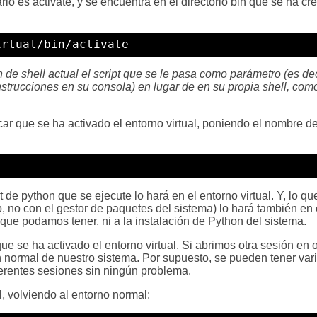
ario es activate, y se encuentra en el directorio bin que se ha cr
irtual/bin/activate
de shell actual el script que se le pasa como parámetro (es dec
instrucciones en su consola) en lugar de en su propia shell, com
car que se ha activado el entorno virtual, poniendo el nombre d
de python que se ejecute lo hará en el entorno virtual. Y, lo q
p, no con el gestor de paquetes del sistema) lo hará también en 
es que podamos tener, ni a la instalación de Python del sistema.
ue se ha activado el entorno virtual. Si abrimos otra sesión en o
n normal de nuestro sistema. Por supuesto, se pueden tener var
ferentes sesiones sin ningún problema.
l, volviendo al entorno normal: