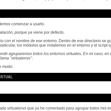
odemos comenzar a usarlo.
alación, porque ya viene por defecto.
orio con el nombre de ese entorno. Dentro de ese directorio se 
articular, los módulos que instalemos en el entorno y el script qu
onde agruparemos todos los entornos virtuales. En mi caso, en
llama "virtualenvs".
te modo:
IRTUAL
mado virtualenvs que ya he comentado para agrupar todos mis e