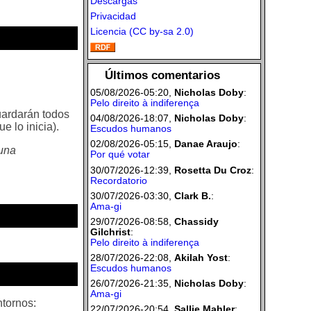
Descargas
Privacidad
Licencia (CC by-sa 2.0)
Últimos comentarios
05/08/2026-05:20,
Nicholas Doby
:
Pelo direito à indiferença
guardarán todos
04/08/2026-18:07,
Nicholas Doby
:
e lo inicia).
Escudos humanos
02/08/2026-05:15,
Danae Araujo
:
 una
Por qué votar
30/07/2026-12:39,
Rosetta Du Croz
:
Recordatorio
30/07/2026-03:30,
Clark B.
:
Ama-gi
29/07/2026-08:58,
Chassidy
Gilchrist
:
Pelo direito à indiferença
28/07/2026-22:08,
Akilah Yost
:
Escudos humanos
26/07/2026-21:35,
Nicholas Doby
:
Ama-gi
ntornos:
22/07/2026-20:54,
Sallie Mahler
: