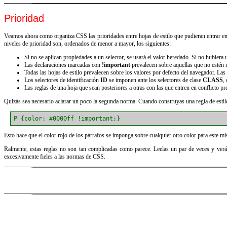
Prioridad
Veamos ahora como organiza CSS las prioridades entre hojas de estilo que pudieran entrar en 
niveles de prioridad son, ordenados de menor a mayor, los siguientes:
Si no se aplican propiedades a un selector, se usará el valor heredado. Si no hubiera 
Las declaraciones marcadas con
!important
prevalecen sobre aquellas que no estén 
Todas las hojas de estilo prevalecen sobre los valores por defecto del navegador. Las
Los selectores de identificación
ID
se imponen ante los selectores de clase
CLASS
,
Las reglas de una hoja que sean posteriores a otras con las que entren en conflicto pr
Quizás sea necesario aclarar un poco la segunda norma. Cuando construyas una regla de estilo
P {color: #0000ff !important;}
Esto hace que el color rojo de los párrafos se imponga sobre cualquier otro color para este mis
Ralmente, estas reglas no son tan complicadas como parece. Leelas un par de veces y ver
excesivamente fieles a las normas de CSS.