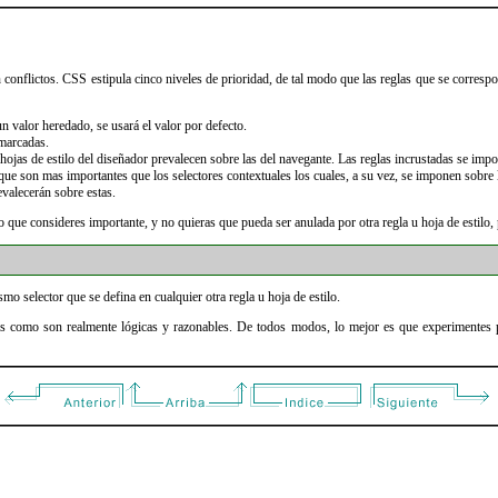
conflictos. CSS estipula cinco niveles de prioridad, de tal modo que las reglas que se corresp
un valor heredado, se usará el valor por defecto.
marcadas.
 hojas de estilo del diseñador prevalecen sobre las del navegante. Las reglas incrustadas se imp
 que son mas importantes que los selectores contextuales los cuales, a su vez, se imponen sobre 
evalecerán sobre estas.
 que consideres importante, y no quieras que pueda ser anulada por otra regla u hoja de estilo,
mo selector que se defina en cualquier otra regla u hoja de estilo.
ás como son realmente lógicas y razonables. De todos modos, lo mejor es que experimentes 