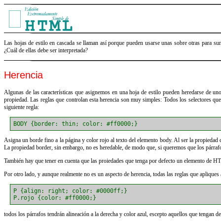
Las hojas de estilo en cascada se llaman así porque pueden usarse unas sobre otras para su
¿Cuál de ellas debe ser interpretada?
Herencia
Algunas de las características que asignemos en una hoja de estilo pueden heredarse de unos 
propiedad. Las reglas que controlan esta herencia son muy simples: Todos los selectores que e
siguiente regla:
BODY {border: thin; color: #ff0000;}
Asigna un borde fino a la página y color rojo al texto del elemento body. Al ser la propieda
La propiedad border, sin embargo, no es heredable, de modo que, si queremos que los párrafo
También hay que tener en cuenta que las proiedades que tenga por defecto un elemento de HT
Por otro lado, y aunque realmente no es un aspecto de herencia, todas las reglas que apliques 
P {align: right; color: #0000ff;}
P.rojo {color: #ff0000;}
todos los párrafos tendrán alineación a la derecha y color azul, escepto aquellos que tengan d