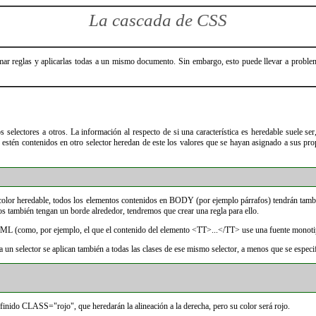
La cascada de CSS
mar reglas y aplicarlas todas a un mismo documento. Sin embargo, esto puede llevar a problem
selectores a otros. La información al respecto de si una característica es heredable suele se
stén contenidos en otro selector heredan de este los valores que se hayan asignado a sus propie
d color heredable, todos los elementos contenidos en BODY (por ejemplo párrafos) tendrán tamb
s también tengan un borde alrededor, tendremos que crear una regla para ello.
ML (como, por ejemplo, el que el contenido del elemento <TT>...</TT> use una fuente monotipo
a un selector se aplican también a todas las clases de ese mismo selector, a menos que se especi
efinido CLASS="rojo", que heredarán la alineación a la derecha, pero su color será rojo.