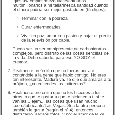
iglesias/templos/mezquitas/santuarios
multimillonarios a mi tallarinesca santidad cuando
el dinero podría ser mejor gastado en (tú eliges):
Terminar con la pobreza.
Curar enfermedades.
Vivir en paz, amar con pasión y bajar el precio
de la televisión por cable.
Puedo ser un ser omnipresente de carbohidratos
complejos, pero disfruto de las cosas sencillas de
la vida. Debo saberlo, para eso YO SOY el
creador.
Realmente preferiría que no fueras por ahí
contándole a la gente que hablo contigo. No eres
tan interesante. Madura ya. Te dije que amaras a tu
prójimo, ¿no entiendes las indirectas?
Realmente preferiría que no les hicieses a los
otros lo que te gustaría que te hiciesen a ti si te
van las... ejem... las cosas que usan mucho
cuero/lubricante/Las Vegas. Si a la otra persona
también le gusta (según el nº 4), entonces
disfrutadlo, sacaos fotos, y por el amor de Mike