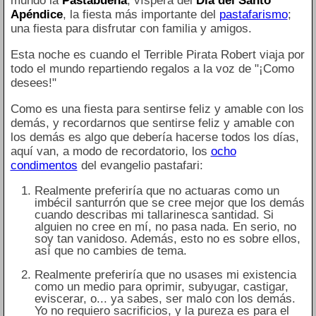
mundo la
Pastabuena
, víspera del
Día del Santo
Apéndice
, la fiesta más importante del
pastafarismo
;
una fiesta para disfrutar con familia y amigos.
Esta noche es cuando el Terrible Pirata Robert viaja por
todo el mundo repartiendo regalos a la voz de "¡Como
desees!"
Como es una fiesta para sentirse feliz y amable con los
demás, y recordarnos que sentirse feliz y amable con
los demás es algo que debería hacerse todos los días,
aquí van, a modo de recordatorio, los
ocho
condimentos
del evangelio pastafari:
Realmente preferiría que no actuaras como un
imbécil santurrón que se cree mejor que los demás
cuando describas mi tallarinesca santidad. Si
alguien no cree en mí, no pasa nada. En serio, no
soy tan vanidoso. Además, esto no es sobre ellos,
así que no cambies de tema.
Realmente preferiría que no usases mi existencia
como un medio para oprimir, subyugar, castigar,
eviscerar, o... ya sabes, ser malo con los demás.
Yo no requiero sacrificios, y la pureza es para el