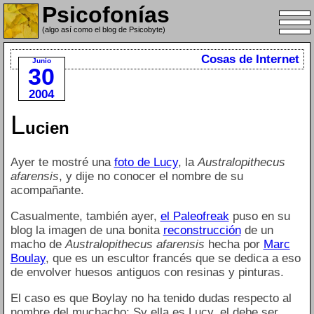
Psicofonías
(algo así como el blog de Psicobyte)
Cosas de Internet
Junio
30
2004
L
ucien
Ayer te mostré una
foto de Lucy
, la
Australopithecus
afarensis
, y dije no conocer el nombre de su
acompañante.
Casualmente, también ayer,
el Paleofreak
puso en su
blog la imagen de una bonita
reconstrucción
de un
macho de
Australopithecus afarensis
hecha por
Marc
Boulay
, que es un escultor francés que se dedica a eso
de envolver huesos antiguos con resinas y pinturas.
El caso es que Boylay no ha tenido dudas respecto al
nombre del muchacho: Sy ella es Lucy, el debe ser