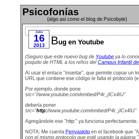
Psicofonías
(algo así como el blog de Psicobyte)
Julio
16
B
ug en Youtube
2013
(Seguro que este nuevo bug de
Youtube
ya lo cono
poquito de HTML a los niños del
Campus Infantil de
Al usar el enlace "insertar", que permite copiar un 
URL que contiene ese código le falta el protocolo (el
Por ejemplo, donde pone
src="//www.youtube.com/embed/P4r_jICx4lU"
debería poner
src="
http:
//www.youtube.com/embed/P4r_jICx4lU"
Agregándole ese "http:" ya funciona perfectamente.
NOTA: Me cuenta
Penyaskito
en el facebook que
"N
con el mismo protocolo que esté usando la página "pa