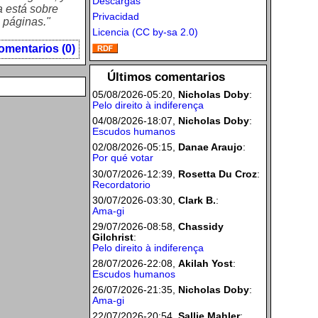
Descargas
a está sobre
Privacidad
s páginas."
Licencia (CC by-sa 2.0)
omentarios (0)
Últimos comentarios
05/08/2026-05:20,
Nicholas Doby
:
Pelo direito à indiferença
04/08/2026-18:07,
Nicholas Doby
:
Escudos humanos
02/08/2026-05:15,
Danae Araujo
:
Por qué votar
30/07/2026-12:39,
Rosetta Du Croz
:
Recordatorio
30/07/2026-03:30,
Clark B.
:
Ama-gi
29/07/2026-08:58,
Chassidy
Gilchrist
:
Pelo direito à indiferença
28/07/2026-22:08,
Akilah Yost
:
Escudos humanos
26/07/2026-21:35,
Nicholas Doby
:
Ama-gi
22/07/2026-20:54,
Sallie Mahler
: