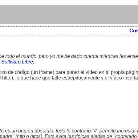
Cos
ce todo el mundo, pero yo me he dado cuenta mientras les ens
 Software Libre
).
trozo de código (un iframe) para poner el vídeo en tu propia pági
 http:), lo que hace que falle estrepitosamente y el vídeo insert
o es un bug en absoluto, todo lo contrario."//" permite incrustar
dre" (http o https). Esto evita las típicas alertas de "contenido