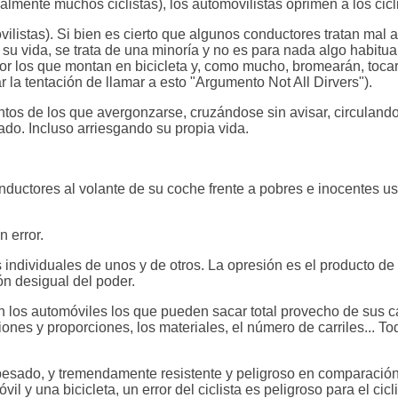
mente muchos ciclistas), los automovilistas oprimen a los cicli
stas). Si bien es cierto que algunos conductores tratan mal a l
 su vida, se trata de una minoría y no es para nada algo habitua
por los que montan en bicicleta y, como mucho, bromearán, tocar
r la tentación de llamar a esto "Argumento Not All Dirvers").
ntos de los que avergonzarse, cruzándose sin avisar, circuland
do. Incluso arriesgando su propia vida.
nductores al volante de su coche frente a pobres e inocentes u
n error.
 individuales de unos y de otros. La opresión es el producto de
ón desigual del poder.
 los automóviles los que pueden sacar total provecho de sus ca
ones y proporciones, los materiales, el número de carriles... To
 pesado, y tremendamente resistente y peligroso en comparació
il y una bicicleta, un error del ciclista es peligroso para el cicl