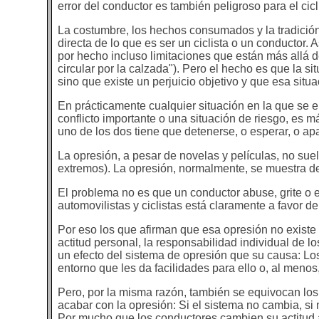
error del conductor es también peligroso para el cicl
La costumbre, los hechos consumados y la tradició
directa de lo que es ser un ciclista o un conductor
por hecho incluso limitaciones que están más allá de 
circular por la calzada"). Pero el hecho es que la si
sino que existe un perjuicio objetivo y que esa situ
En prácticamente cualquier situación en la que se en
conflicto importante o una situación de riesgo, es 
uno de los dos tiene que detenerse, o esperar, o apar
La opresión, a pesar de novelas y películas, no suele
extremos). La opresión, normalmente, se muestra de 
El problema no es que un conductor abuse, grite o ex
automovilistas y ciclistas está claramente a favor de
Por eso los que afirman que esa opresión no existe
actitud personal, la responsabilidad individual de 
un efecto del sistema de opresión que su causa: Lo
entorno que les da facilidades para ello o, al menos
Pero, por la misma razón, también se equivocan lo
acabar con la opresión: Si el sistema no cambia, si 
Por mucho que los conductores cambien su actitud a