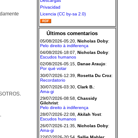
Descargas
Privacidad
uadamente
Licencia (CC by-sa 2.0)
Últimos comentarios
05/08/2026-05:20,
Nicholas Doby
:
Pelo direito à indiferença
04/08/2026-18:07,
Nicholas Doby
:
Escudos humanos
02/08/2026-05:15,
Danae Araujo
:
Por qué votar
30/07/2026-12:39,
Rosetta Du Croz
:
Recordatorio
30/07/2026-03:30,
Clark B.
:
Ama-gi
NOSOTROS.
29/07/2026-08:58,
Chassidy
Gilchrist
:
Pelo direito à indiferença
28/07/2026-22:08,
Akilah Yost
:
.
Escudos humanos
26/07/2026-21:35,
Nicholas Doby
:
Ama-gi
22/07/2026-20:54,
Sallie Mahler
: