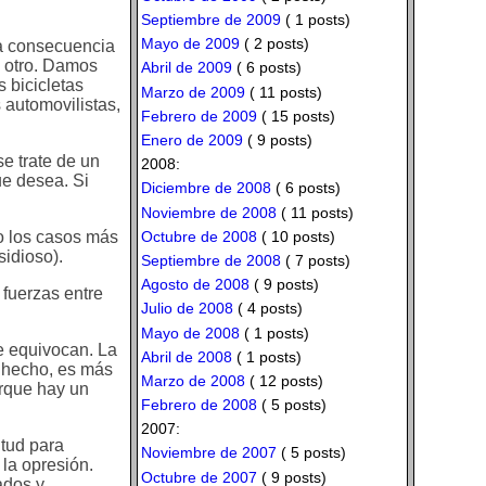
Septiembre de 2009
( 1 posts)
Mayo de 2009
( 2 posts)
na consecuencia
e otro. Damos
Abril de 2009
( 6 posts)
s bicicletas
Marzo de 2009
( 11 posts)
s automovilistas,
Febrero de 2009
( 15 posts)
Enero de 2009
( 9 posts)
se trate de un
2008:
ue desea. Si
Diciembre de 2008
( 6 posts)
Noviembre de 2008
( 11 posts)
Octubre de 2008
( 10 posts)
lo los casos más
sidioso).
Septiembre de 2008
( 7 posts)
Agosto de 2008
( 9 posts)
 fuerzas entre
Julio de 2008
( 4 posts)
Mayo de 2008
( 1 posts)
e equivocan. La
Abril de 2008
( 1 posts)
e hecho, es más
Marzo de 2008
( 12 posts)
orque hay un
Febrero de 2008
( 5 posts)
2007:
itud para
Noviembre de 2007
( 5 posts)
 la opresión.
Octubre de 2007
( 9 posts)
ados y