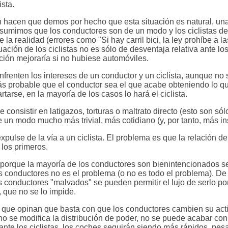
ista.
n hacen que demos por hecho que esta situación es natural, u
. Asumimos que los conductores son de un modo y los ciclistas d
la realidad (errores como "Si hay carril bici, la ley prohíbe a la
tuación de los ciclistas no es sólo de desventaja relativa ante lo
ación mejoraría si no hubiese automóviles.
frenten los intereses de un conductor y un ciclista, aunque no 
más probable que el conductor sea el que acabe obteniendo lo q
tarse, en la mayoría de los casos lo hará el ciclista.
 consistir en latigazos, torturas o maltrato directo (esto son só
un modo mucho más trivial, más cotidiano (y, por tanto, más in
pulse de la vía a un ciclista. El problema es que la relación de
 los primeros.
 porque la mayoría de los conductores son bienintencionados s
los conductores no es el problema (o no es todo el problema). D
s conductores "malvados" se pueden permitir el lujo de serlo p
, que no se lo impide.
s que opinan que basta con que los conductores cambien su act
no se modifica la distribución de poder, no se puede acabar con
nte los ciclistas, los coches seguirán siendo más rápidos, pes