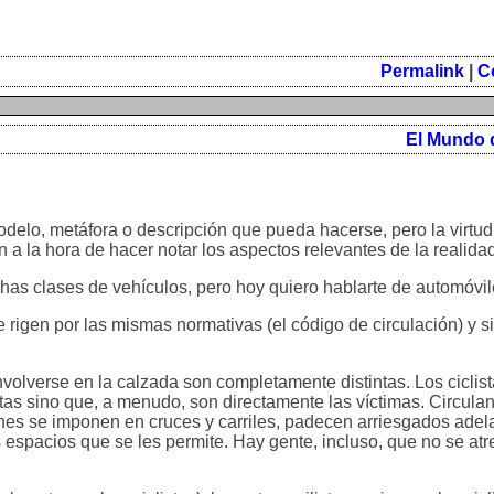
Permalink
|
C
El Mundo 
odelo, metáfora o descripción que pueda hacerse, pero la virtu
n a la hora de hacer notar los aspectos relevantes de la realida
chas clases de vehículos, pero hoy quiero hablarte de automóvile
se rigen por las mismas normativas (el código de circulación) y s
volverse en la calzada son completamente distintas. Los ciclis
stas sino que, a menudo, son directamente las víctimas. Circul
hes se imponen en cruces y carriles, padecen arriesgados adel
 espacios que se les permite. Hay gente, incluso, que no se atr