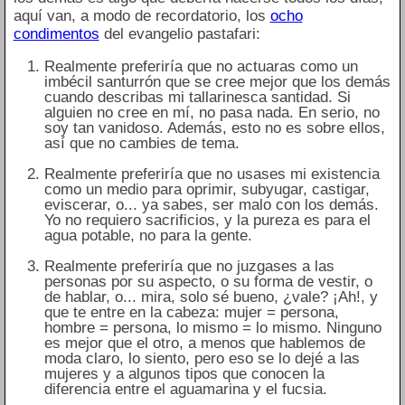
aquí van, a modo de recordatorio, los
ocho
condimentos
del evangelio pastafari:
Realmente preferiría que no actuaras como un
imbécil santurrón que se cree mejor que los demás
cuando describas mi tallarinesca santidad. Si
alguien no cree en mí, no pasa nada. En serio, no
soy tan vanidoso. Además, esto no es sobre ellos,
así que no cambies de tema.
Realmente preferiría que no usases mi existencia
como un medio para oprimir, subyugar, castigar,
eviscerar, o... ya sabes, ser malo con los demás.
Yo no requiero sacrificios, y la pureza es para el
agua potable, no para la gente.
Realmente preferiría que no juzgases a las
personas por su aspecto, o su forma de vestir, o
de hablar, o... mira, solo sé bueno, ¿vale? ¡Ah!, y
que te entre en la cabeza: mujer = persona,
hombre = persona, lo mismo = lo mismo. Ninguno
es mejor que el otro, a menos que hablemos de
moda claro, lo siento, pero eso se lo dejé a las
mujeres y a algunos tipos que conocen la
diferencia entre el aguamarina y el fucsia.