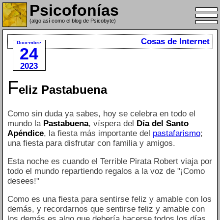
Psicofonías
(algo así como el blog de Psicobyte)
Cosas de Internet
Diciembre
24
2023
F
eliz Pastabuena
Como sin duda ya sabes, hoy se celebra en todo el
mundo la
Pastabuena
, víspera del
Día del Santo
Apéndice
, la fiesta más importante del
pastafarismo
;
una fiesta para disfrutar con familia y amigos.
Esta noche es cuando el Terrible Pirata Robert viaja por
todo el mundo repartiendo regalos a la voz de "¡Como
desees!"
Como es una fiesta para sentirse feliz y amable con los
demás, y recordarnos que sentirse feliz y amable con
los demás es algo que debería hacerse todos los días,