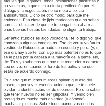
Alguien que, digamos, tenga inclinaciones pacifistas o
no-violentas, o que sienta cierta predilección por el
diálogo y la negociación, no se mete a policía
antidisturbios. Dicho de otro modo, para que me
entiendas: Esa clase de jipis maricones que no saben
apreciar el placer de que se te ponga tiesa al arrear
unas buenas hostias bien dadas no eligen tu trabajo.
Ser antidisturbios es algo vocacional; te lo digo yo, que
conozco a algunos candidatos. Eso de ver tu yo futuro
vestido de Robocop, armado con escudo y porra (y, si
ese día hay suerte, con algo mas potente) no es lo que
se le pasa por la cabeza a la mayoría de la gente. No,
tío: Tú y yo sabemos que hay que tener cierto carácter.
Leo de vez en cuando el foro de los polis, y sé que
estás de acuerdo conmigo.
Es cierto que muchos mierdas opinan que eso del
casco, la porra y el escudo, unido a que se te suele
olvidar la identificación, es de cobardes. Pero tu sabes
que tener huevos no es ser gilipollas. Y yendo bién
protegido es mucho más divertido (y cómodo)
machacar piojosos. Sobre todo cuando vas con los