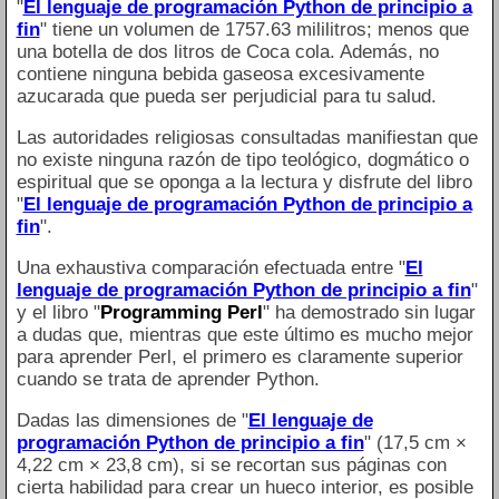
"
El lenguaje de programación Python de principio a
fin
" tiene un volumen de 1757.63 mililitros; menos que
una botella de dos litros de Coca cola. Además, no
contiene ninguna bebida gaseosa excesivamente
azucarada que pueda ser perjudicial para tu salud.
Las autoridades religiosas consultadas manifiestan que
no existe ninguna razón de tipo teológico, dogmático o
espiritual que se oponga a la lectura y disfrute del libro
"
El lenguaje de programación Python de principio a
fin
".
Una exhaustiva comparación efectuada entre "
El
lenguaje de programación Python de principio a fin
"
y el libro "
Programming Perl
" ha demostrado sin lugar
a dudas que, mientras que este último es mucho mejor
para aprender Perl, el primero es claramente superior
cuando se trata de aprender Python.
Dadas las dimensiones de "
El lenguaje de
programación Python de principio a fin
" (17,5 cm ×
4,22 cm × 23,8 cm), si se recortan sus páginas con
cierta habilidad para crear un hueco interior, es posible