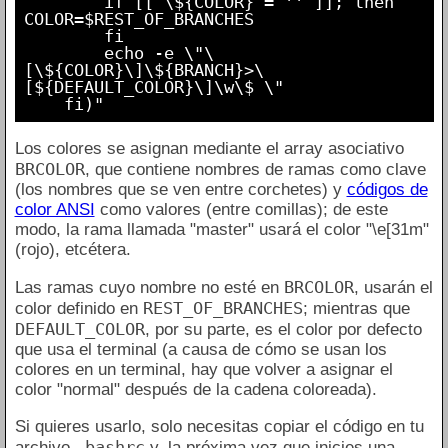
        if [[ \${COLOR} = '' ]]; then 
COLOR=$REST_OF_BRANCHES

        fi

        echo -e \"\
[\${COLOR}\]\${BRANCH}>\
[${DEFAULT_COLOR}\]\w\$ \"

Los colores se asignan mediante el array asociativo
BRCOLOR
, que contiene nombres de ramas como clave
(los nombres que se ven entre corchetes) y
códigos de
color ANSI
como valores (entre comillas); de este
modo, la rama llamada "master" usará el color "\e[31m"
(rojo), etcétera.
BRCOLOR
Las ramas cuyo nombre no esté en
, usarán el
REST_OF_BRANCHES
color definido en
; mientras que
DEFAULT_COLOR
, por su parte, es el color por defecto
que usa el terminal (a causa de cómo se usan los
colores en un terminal, hay que volver a asignar el
color "normal" después de la cadena coloreada).
Si quieres usarlo, solo necesitas copiar el código en tu
.bashrc
archivo
y, la próxima vez que inicies una