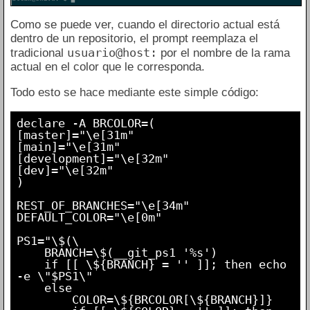
Como se puede ver, cuando el directorio actual está
dentro de un repositorio, el prompt reemplaza el
usuario@host:
tradicional
por el nombre de la rama
actual en el color que le corresponda.
Todo esto se hace mediante este simple código:
declare -A BRCOLOR=(

[master]="\e[31m"

[main]="\e[31m"

[development]="\e[32m"

[dev]="\e[32m"

)

REST_OF_BRANCHES="\e[34m"

DEFAULT_COLOR="\e[0m"

PS1="\$(\

    BRANCH=\$(__git_ps1 '%s')

    if [[ \${BRANCH} = '' ]]; then echo 
-e \"$PS1\"

    else

        COLOR=\${BRCOLOR[\${BRANCH}]}
