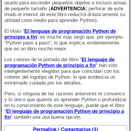
usarlo para esconder pequeños objetos e incluso armas
de pequeño tamaño (
ADVERTENCIA:
perforar de este
modo el interior de este libro reducirá drásticamente su
utilidad cono medio para aprender Python).
El título "
El lenguaje de programación Python de
principio a fin
" es mucho más largo que, por ejemplo,
"Python paso a paso"; lo que implica, evidentemente,
que es un libro mucho mejor.
Los colores de la portada del libro "
El lenguaje de
programación Python de principio a fin
" han sido
inteligentemente elegidos para que coincidan con los
colores del logotipo de Python, lo que evidencia un
extremado cuidado por los detalles.
Pero, si ninguna de las razones anteriores te convence
y lo único que quieres es aprender Python o profundizar
en tu conocimiento de este lenguaje, puede que el libro
"
El lenguaje de programación Python de principio a
fin
" también sea una buena opción.
Permalink
|
Comentarios (1)