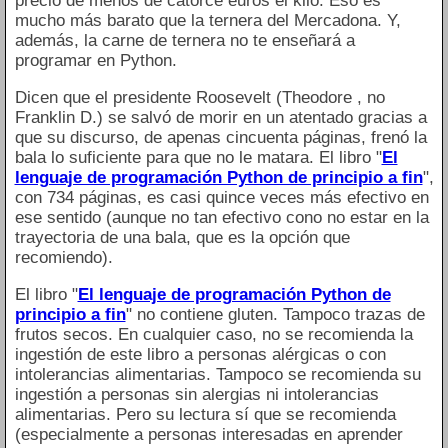
precio de menos de catorce euros el kilo. Eso es
mucho más barato que la ternera del Mercadona. Y,
además, la carne de ternera no te enseñará a
programar en Python.
Dicen que el presidente Roosevelt (Theodore , no
Franklin D.) se salvó de morir en un atentado gracias a
que su discurso, de apenas cincuenta páginas, frenó la
bala lo suficiente para que no le matara. El libro "
El
lenguaje de programación Python de principio a fin
",
con 734 páginas, es casi quince veces más efectivo en
ese sentido (aunque no tan efectivo cono no estar en la
trayectoria de una bala, que es la opción que
recomiendo).
El libro "
El lenguaje de programación Python de
principio a fin
" no contiene gluten. Tampoco trazas de
frutos secos. En cualquier caso, no se recomienda la
ingestión de este libro a personas alérgicas o con
intolerancias alimentarias. Tampoco se recomienda su
ingestión a personas sin alergias ni intolerancias
alimentarias. Pero su lectura sí que se recomienda
(especialmente a personas interesadas en aprender