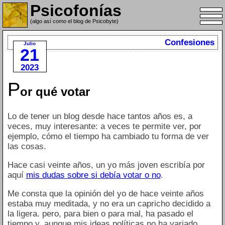
Psicofonías
(algo así como el blog de Psicobyte)
Confesiones
Julio
21
2023
P
or qué votar
Lo de tener un blog desde hace tantos años es, a
veces, muy interesante: a veces te permite ver, por
ejemplo, cómo el tiempo ha cambiado tu forma de ver
las cosas.
Hace casi veinte años, un yo más joven escribía por
aquí
mis dudas sobre si debía votar o no
.
Me consta que la opinión del yo de hace veinte años
estaba muy meditada, y no era un capricho decidido a
la ligera. pero, para bien o para mal, ha pasado el
tiempo y, aunque mis ideas políticas no ha variado