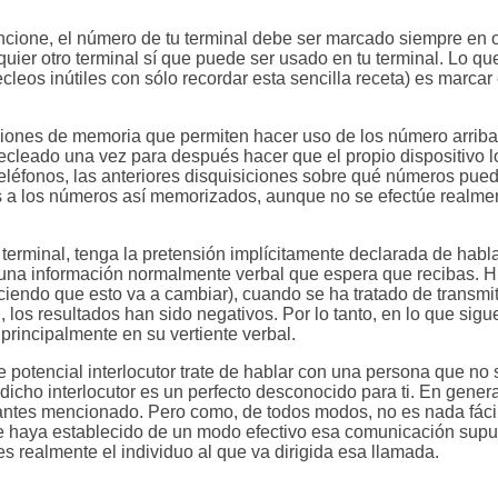
ncione, el número de tu terminal debe ser marcado siempre en o
quier otro terminal sí que puede ser usado en tu terminal. Lo q
cleos inútiles con sólo recordar esta sencilla receta) es marcar
ciones de memoria que permiten hacer uso de los número arri
 tecleado una vez para después hacer que el propio dispositivo
 teléfonos, las anteriores disquisiciones sobre qué números pue
 a los números así memorizados, aunque no se efectúe realme
 terminal, tenga la pretensión implícitamente declarada de habla
una información normalmente verbal que espera que recibas. H
ciendo que esto va a cambiar), cuando se ha tratado de transmit
, los resultados han sido negativos. Por lo tanto, en lo que sigu
principalmente en su vertiente verbal.
otencial interlocutor trate de hablar con una persona que no s
dicho interlocutor es un perfecto desconocido para ti. En genera
 antes mencionado. Pero como, de todos modos, no es nada fácil 
e se haya establecido de un modo efectivo esa comunicación su
s realmente el individuo al que va dirigida esa llamada.