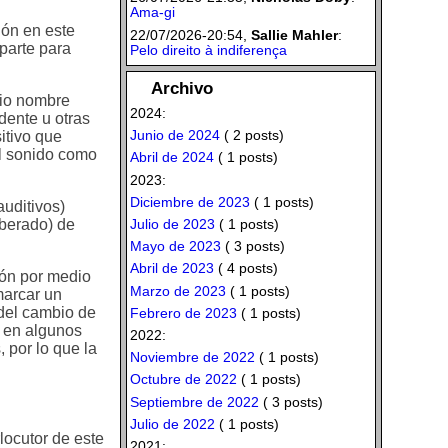
Ama-gi
ión en este
22/07/2026-20:54,
Sallie Mahler
:
 parte para
Pelo direito à indiferença
Archivo
pio nombre
2024:
idente u otras
Junio de 2024
( 2 posts)
sitivo que
el sonido como
Abril de 2024
( 1 posts)
2023:
Diciembre de 2023
( 1 posts)
auditivos)
iberado) de
Julio de 2023
( 1 posts)
Mayo de 2023
( 3 posts)
Abril de 2023
( 4 posts)
ión por medio
Marzo de 2023
( 1 posts)
marcar un
 del cambio de
Febrero de 2023
( 1 posts)
a, en algunos
2022:
, por lo que la
Noviembre de 2022
( 1 posts)
Octubre de 2022
( 1 posts)
Septiembre de 2022
( 3 posts)
Julio de 2022
( 1 posts)
locutor de este
2021: