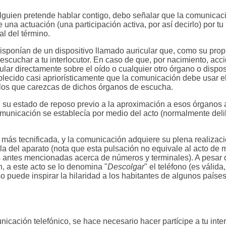
lguien pretende hablar contigo, debo señalar que la comunicac
una actuación (una participación activa, por así decirlo) por tu
al del término.
disponían de un dispositivo llamado auricular que, como su pro
 escuchar a tu interlocutor. En caso de que, por nacimiento, acc
cular directamente sobre el oído o cualquier otro órgano o dispo
ecido casi apriorísticamente que la comunicación debe usar 
 los que carezcas de dichos órganos de escucha.
(en su estado de reposo previo a la aproximación a esos órganos 
comunicación se establecía por medio del acto (normalmente del
más tecnificada, y la comunicación adquiere su plena realizac
la del aparato (nota que esta pulsación no equivale al acto de 
es antes mencionadas acerca de números y terminales). A pesar
n, a este acto se lo denomina "
Descolgar
" el teléfono (es válid
so puede inspirar la hilaridad a los habitantes de algunos países
cación telefónico, se hace necesario hacer partícipe a tu inter