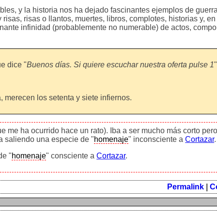
les, y la historia nos ha dejado fascinantes ejemplos de guerr
risas, risas o llantos, muertes, libros, complotes, historias y, en 
nante infinidad (probablemente no numerable) de actos, compo
e dice "
Buenos días. Si quiere escuchar nuestra oferta pulse 1
"
 merecen los setenta y siete infiernos.
que me ha ocurrido hace un rato). Iba a ser mucho más corto pero
a saliendo una especie de "
homenaje
" inconsciente a
Cortazar
.
de "
homenaje
" consciente a
Cortazar
.
Permalink
|
C