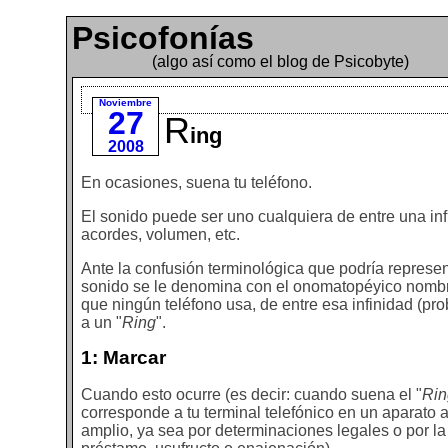
Psicofonías
(algo así como el blog de Psicobyte)
Noviembre
27
R
ing
2008
En ocasiones, suena tu teléfono.
El sonido puede ser uno cualquiera de entre una i
acordes, volumen, etc.
Ante la confusión terminológica que podría represen
sonido se le denomina con el onomatopéyico nombr
que ningún teléfono usa, de entre esa infinidad (
a un "
Ring
".
1: Marcar
Cuando esto ocurre (es decir: cuando suena el "
Rin
corresponde a tu terminal telefónico en un aparato 
amplio, ya sea por determinaciones legales o por la 