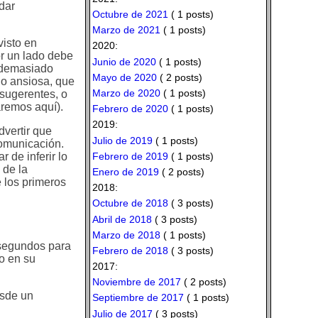
ndar
Octubre de 2021
( 1 posts)
Marzo de 2021
( 1 posts)
isto en
2020:
or un lado debe
Junio de 2020
( 1 posts)
s demasiado
Mayo de 2020
( 2 posts)
do ansiosa, que
Marzo de 2020
( 1 posts)
 sugerentes, o
aremos aquí).
Febrero de 2020
( 1 posts)
2019:
dvertir que
Julio de 2019
( 1 posts)
comunicación.
Febrero de 2019
( 1 posts)
 de inferir lo
 de la
Enero de 2019
( 2 posts)
 los primeros
2018:
Octubre de 2018
( 3 posts)
Abril de 2018
( 3 posts)
Marzo de 2018
( 1 posts)
 segundos para
Febrero de 2018
( 3 posts)
ro en su
2017:
Noviembre de 2017
( 2 posts)
esde un
Septiembre de 2017
( 1 posts)
Julio de 2017
( 3 posts)