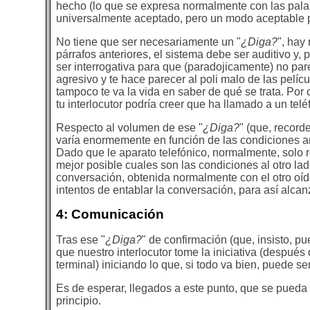
hecho (lo que se expresa normalmente con las pala
universalmente aceptado, pero un modo aceptable 
No tiene que ser necesariamente un "
¿Diga?
", hay
párrafos anteriores, el sistema debe ser auditivo y,
ser interrogativa para que (paradojicamente) no par
agresivo y te hace parecer al poli malo de las pelí
tampoco te va la vida en saber de qué se trata. Por
tu interlocutor podría creer que ha llamado a un te
Respecto al volumen de ese "
¿Diga?
" (que, record
varía enormemente en función de las condiciones a
Dado que le aparato telefónico, normalmente, solo re
mejor posible cuales son las condiciones al otro lado
conversación, obtenida normalmente con el otro oíd
intentos de entablar la conversación, para así alca
4: Comunicación
Tras ese "
¿Diga?
" de confirmación (que, insisto, pu
que nuestro interlocutor tome la iniciativa (despué
terminal) iniciando lo que, si todo va bien, puede s
Es de esperar, llegados a este punto, que se pued
principio.