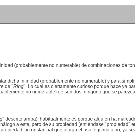
nfinidad (probablemente no numerable) de combinaciones de ton
tar dicha infinidad (probablemente no numerable) y para simplif
e de "
Ring
". Lo cual es ciertamente curioso porque hace ya ba
probablemente no numerable) de sonidos, ninguno que se parez
g
" descrito arriba), habitualmente es porque alguien ha marca
análogo a este, pero de su propiedad (entiéndase "propiedad" e
propiedad circunstancial que otorga el uso legítimo o no, ya sea