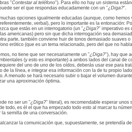
bras "
Contestar al teléfono
"). Para ello no hay un sistema está
puede ser el que respondas educadamente con un "
¿Diga?
".
 muchas opciones igualmente educadas (aunque, como hemos v
 preferentemente, verbal), pero lo importante es la entonación: P
ezca que estás en un interrogatorio (un "
¿Diga?
" imperativo e
culas americanas) pero sin que dicha interrogación sea demasia
 otra parte, también conviene huir de tonos demasiado suaves o
léfono erótico (que es un tema relacionado, pero del que no habl
emos, no tiene que ser necesariamente un "
¿Diga?
"), hay que a
mbientales (y esto es importante) a ambos lados del canal de 
quiere del uno de uno de los oídos, deberás usar ese para tratar
 de la línea, e integrar esa información con la de tu propio lado
o. A menudo se hará necesario subir o bajar el volumen durante
nzar una aproximación óptima.
ede no ser un "
¿Diga?
" literal), es recomendable esperar unos
s de todo, es él el que ha empezado todo esto al marcar tu núme
er la semilla de una conversación.
a alcanzar la comunicación que, supuestamente, se pretendía d