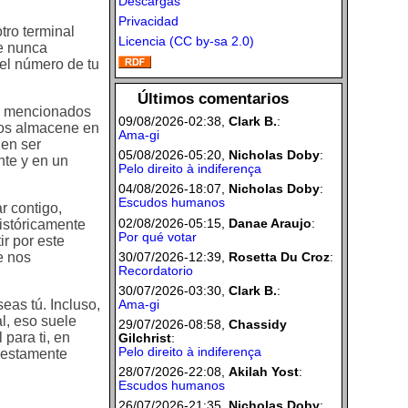
Descargas
Privacidad
tro terminal
Licencia (CC by-sa 2.0)
ue nunca
 el número de tu
Últimos comentarios
ba mencionados
09/08/2026-02:38,
Clark B.
:
 los almacene en
Ama-gi
den ser
05/08/2026-05:20,
Nicholas Doby
:
nte y en un
Pelo direito à indiferença
04/08/2026-18:07,
Nicholas Doby
:
Escudos humanos
r contigo,
02/08/2026-05:15,
Danae Araujo
:
istóricamente
Por qué votar
ir por este
30/07/2026-12:39,
Rosetta Du Croz
:
e nos
Recordatorio
30/07/2026-03:30,
Clark B.
:
eas tú. Incluso,
Ama-gi
l, eso suele
29/07/2026-08:58,
Chassidy
para ti, en
Gilchrist
:
Pelo direito à indiferença
puestamente
28/07/2026-22:08,
Akilah Yost
:
Escudos humanos
26/07/2026-21:35,
Nicholas Doby
: