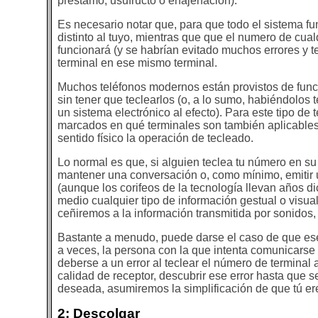
préstamo, usufructo o enajenación).
Es necesario notar que, para que todo el sistema fu
distinto al tuyo, mientras que que el numero de cual
funcionará (y se habrían evitado muchos errores y te
terminal en ese mismo terminal.
Muchos teléfonos modernos están provistos de fun
sin tener que teclearlos (o, a lo sumo, habiéndolos
un sistema electrónico al efecto). Para este tipo de
marcados en qué terminales son también aplicables
sentido físico la operación de tecleado.
Lo normal es que, si alguien teclea tu número en su
mantener una conversación o, como mínimo, emitir 
(aunque los corifeos de la tecnología llevan años di
medio cualquier tipo de información gestual o visual
ceñiremos a la información transmitida por sonidos, 
Bastante a menudo, puede darse el caso de que ese p
a veces, la persona con la que intenta comunicarse 
deberse a un error al teclear el número de terminal
calidad de receptor, descubrir ese error hasta qu
deseada, asumiremos la simplificación de que tú ere
2: Descolgar