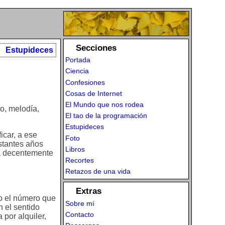
Secciones
Estupideces
Portada
Ciencia
Confesiones
Cosas de Internet
El Mundo que nos rodea
o, melodía,
El tao de la programación
Estupideces
icar, a ese
Foto
stantes años
Libros
ca decentemente
Recortes
Retazos de una vida
Extras
do el número que
Sobre mí
n el sentido
Contacto
 por alquiler,