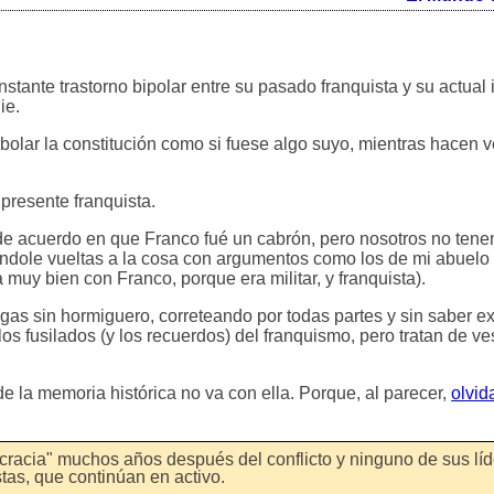
stante trastorno bipolar entre su pasado franquista y su actual 
ie.
olar la constitución como si fuese algo suyo, mientras hacen 
 presente franquista.
 de acuerdo en que Franco fué un cabrón, pero nosotros no te
ndole vueltas a la cosa con argumentos como los de mi abuelo (
 muy bien con Franco, porque era militar, y franquista).
gas sin hormiguero, correteando por todas partes y sin saber 
os fusilados (y los recuerdos) del franquismo, pero tratan de ves
 la memoria histórica no va con ella. Porque, al parecer,
olvid
racia" muchos años después del conflicto y ninguno de sus lí
stas, que continúan en activo.