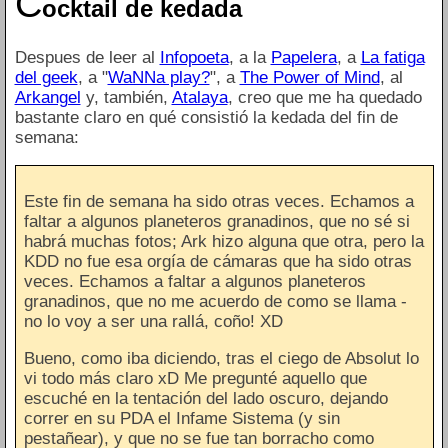
C
ocktail de kedada
Despues de leer al
Infopoeta
, a la
Papelera
, a
La fatiga
del geek
, a "
WaNNa play?
", a
The Power of Mind
, al
Arkangel
y, también,
Atalaya
, creo que me ha quedado
bastante claro en qué consistió la kedada del fin de
semana:
Este fin de semana ha sido otras veces. Echamos a
faltar a algunos planeteros granadinos, que no sé si
habrá muchas fotos; Ark hizo alguna que otra, pero la
KDD no fue esa orgía de cámaras que ha sido otras
veces. Echamos a faltar a algunos planeteros
granadinos, que no me acuerdo de como se llama -
no lo voy a ser una rallá, coño! XD
Bueno, como iba diciendo, tras el ciego de Absolut lo
vi todo más claro xD Me pregunté aquello que
escuché en la tentación del lado oscuro, dejando
correr en su PDA el Infame Sistema (y sin
pestañear), y que no se fue tan borracho como