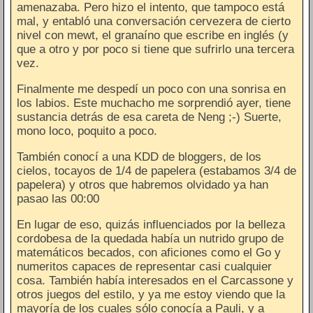
amenazaba. Pero hizo el intento, que tampoco está
mal, y entabló una conversación cervezera de cierto
nivel con mewt, el granaíno que escribe en inglés (y
que a otro y por poco si tiene que sufrirlo una tercera
vez.
Finalmente me despedí un poco con una sonrisa en
los labios. Este muchacho me sorprendió ayer, tiene
sustancia detrás de esa careta de Neng ;-) Suerte,
mono loco, poquito a poco.
También conocí a una KDD de bloggers, de los
cielos, tocayos de 1/4 de papelera (estabamos 3/4 de
papelera) y otros que habremos olvidado ya han
pasao las 00:00
En lugar de eso, quizás influenciados por la belleza
cordobesa de la quedada había un nutrido grupo de
matemáticos becados, con aficiones como el Go y
numeritos capaces de representar casi cualquier
cosa. También había interesados en el Carcassone y
otros juegos del estilo, y ya me estoy viendo que la
mayoría de los cuales sólo conocía a Pauli, y a