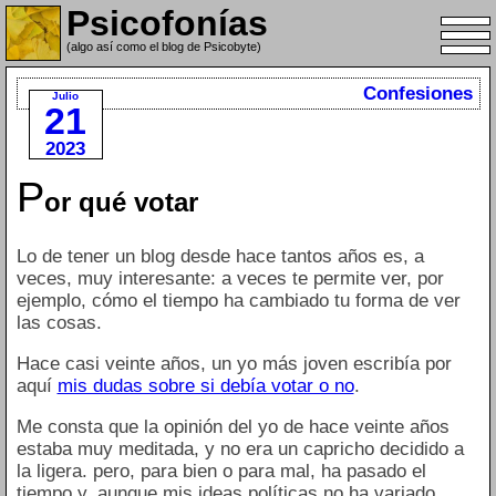
Psicofonías
(algo así como el blog de Psicobyte)
Confesiones
Julio
21
2023
P
or qué votar
Lo de tener un blog desde hace tantos años es, a
veces, muy interesante: a veces te permite ver, por
ejemplo, cómo el tiempo ha cambiado tu forma de ver
las cosas.
Hace casi veinte años, un yo más joven escribía por
aquí
mis dudas sobre si debía votar o no
.
Me consta que la opinión del yo de hace veinte años
estaba muy meditada, y no era un capricho decidido a
la ligera. pero, para bien o para mal, ha pasado el
tiempo y, aunque mis ideas políticas no ha variado