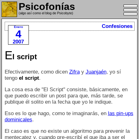
Psicofonías
(algo así como el blog de Psicobyte)
Confesiones
Enero
4
2007
E
l script
Efectivamente, como dicen
Zifra
y
Juanjaén
, yo sí
tengo
el script
.
La cosa esa de "El Script" consiste, básicamente, en
que puedo escribir un post para que, más tarde, se
publique él solito en la fecha que yo le indique.
Eso es lo que hago, como te imaginarás, en
las pin-ups
dominicales
.
El caso es que no existe un algoritmo para prevenir la
mentecatez y, cuando pre-escribí el que iba a ser el