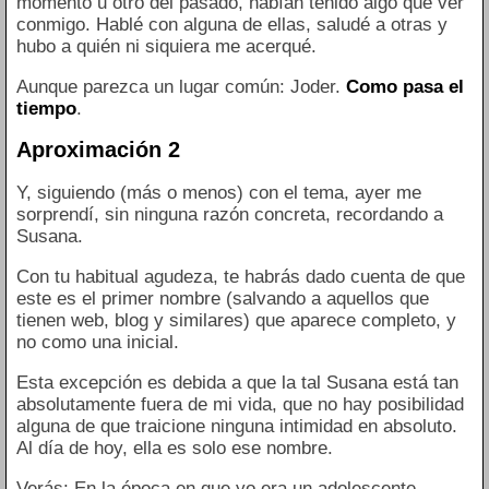
momento u otro del pasado, habían tenido algo que ver
conmigo. Hablé con alguna de ellas, saludé a otras y
hubo a quién ni siquiera me acerqué.
Aunque parezca un lugar común: Joder.
Como pasa el
tiempo
.
Aproximación 2
Y, siguiendo (más o menos) con el tema, ayer me
sorprendí, sin ninguna razón concreta, recordando a
Susana.
Con tu habitual agudeza, te habrás dado cuenta de que
este es el primer nombre (salvando a aquellos que
tienen web, blog y similares) que aparece completo, y
no como una inicial.
Esta excepción es debida a que la tal Susana está tan
absolutamente fuera de mi vida, que no hay posibilidad
alguna de que traicione ninguna intimidad en absoluto.
Al día de hoy, ella es solo ese nombre.
Verás: En la época en que yo era un adolescente