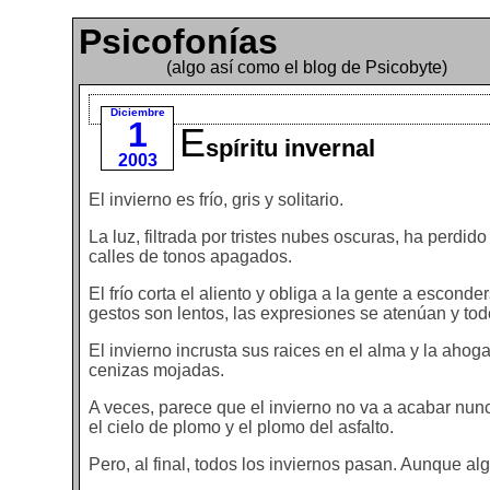
Psicofonías
(algo así como el blog de Psicobyte)
Diciembre
1
E
spíritu invernal
2003
El invierno es frío, gris y solitario.
La luz, filtrada por tristes nubes oscuras, ha perdido
calles de tonos apagados.
El frío corta el aliento y obliga a la gente a esco
gestos son lentos, las expresiones se atenúan y to
El invierno incrusta sus raices en el alma y la aho
cenizas mojadas.
A veces, parece que el invierno no va a acabar nun
el cielo de plomo y el plomo del asfalto.
Pero, al final, todos los inviernos pasan. Aunque a