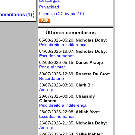
Descargas
Privacidad
Licencia (CC by-sa 2.0)
omentarios (1)
Últimos comentarios
05/08/2026-05:20,
Nicholas Doby
:
Pelo direito à indiferença
04/08/2026-18:07,
Nicholas Doby
:
Escudos humanos
02/08/2026-05:15,
Danae Araujo
:
Por qué votar
30/07/2026-12:39,
Rosetta Du Croz
:
Recordatorio
30/07/2026-03:30,
Clark B.
:
Ama-gi
29/07/2026-08:58,
Chassidy
Gilchrist
:
Pelo direito à indiferença
28/07/2026-22:08,
Akilah Yost
:
Escudos humanos
26/07/2026-21:35,
Nicholas Doby
:
Ama-gi
22/07/2026-20:54,
Sallie Mahler
: