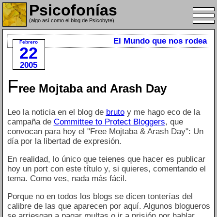
Psicofonías
(algo así como el blog de Psicobyte)
El Mundo que nos rodea
Febrero
22
2005
F
ree Mojtaba and Arash Day
Leo la noticia en el blog de
bruto
y me hago eco de la
campaña de
Committee to Protect Bloggers
, que
convocan para hoy el "Free Mojtaba & Arash Day": Un
día por la libertad de expresión.
En realidad, lo único que teienes que hacer es publicar
hoy un port con este título y, si quieres, comentando el
tema. Como ves, nada más fácil.
Porque no en todos los blogs se dicen tonterías del
calibre de las que aparecen por aquí. Algunos blogueros
se arriesgan a pagar multas o ir a prisión por hablar