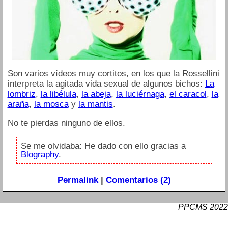
Son varios vídeos muy cortitos, en los que la Rossellini
interpreta la agitada vida sexual de algunos bichos:
La
lombriz
,
la libélula
,
la abeja
,
la luciérnaga
,
el caracol
,
la
araña
,
la mosca
y
la mantis
.
No te pierdas ninguno de ellos.
Se me olvidaba: He dado con ello gracias a
Blography
.
Permalink
|
Comentarios (2)
PPCMS 2022