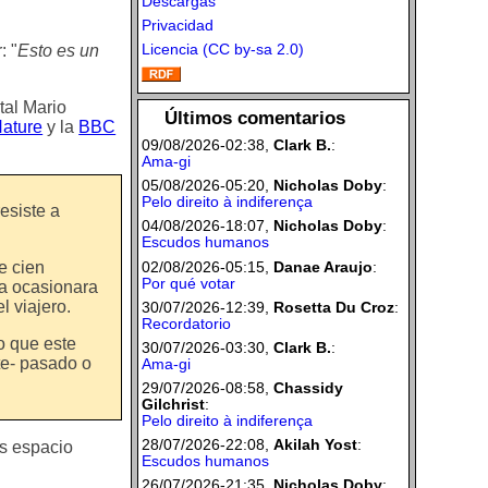
Descargas
Privacidad
Licencia (CC by-sa 2.0)
: "
Esto es un
 tal Mario
Últimos comentarios
ature
y la
BBC
09/08/2026-02:38,
Clark B.
:
Ama-gi
05/08/2026-05:20,
Nicholas Doby
:
Pelo direito à indiferença
esiste a
04/08/2026-18:07,
Nicholas Doby
:
Escudos humanos
02/08/2026-05:15,
Danae Araujo
:
e cien
Por qué votar
ia ocasionara
l viajero.
30/07/2026-12:39,
Rosetta Du Croz
:
Recordatorio
o que este
30/07/2026-03:30,
Clark B.
:
te- pasado o
Ama-gi
29/07/2026-08:58,
Chassidy
Gilchrist
:
Pelo direito à indiferença
28/07/2026-22:08,
Akilah Yost
:
ás espacio
Escudos humanos
26/07/2026-21:35,
Nicholas Doby
: