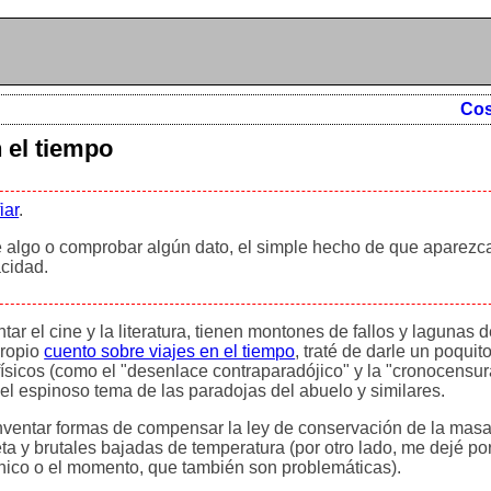
Cos
n el tiempo
iar
.
 algo o comprobar algún dato, el simple hecho de que aparezc
acidad.
tar el cine y la literatura, tienen montones de fallos y lagunas 
propio
cuento sobre viajes en el tiempo
, traté de darle un poquit
físicos (como el "desenlace contraparadójico" y la "cronocensu
el espinoso tema de las paradojas del abuelo y similares.
e inventar formas de compensar la ley de conservación de la mas
eta y brutales bajadas de temperatura (por otro lado, me dejé po
nico o el momento, que también son problemáticas).