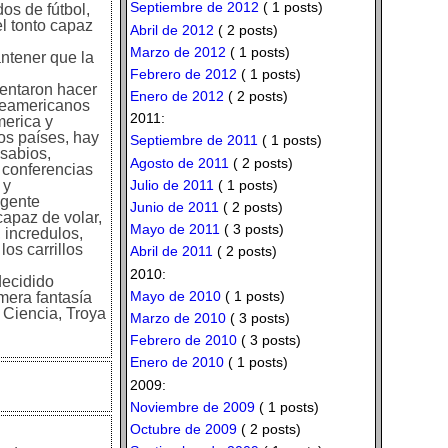
Septiembre de 2012
( 1 posts)
os de fútbol,
el tonto capaz
Abril de 2012
( 2 posts)
Marzo de 2012
( 1 posts)
antener que la
Febrero de 2012
( 1 posts)
tentaron hacer
Enero de 2012
( 2 posts)
rteamericanos
2011:
merica y
os países, hay
Septiembre de 2011
( 1 posts)
 sabios,
Agosto de 2011
( 2 posts)
 conferencias
Julio de 2011
( 1 posts)
 y
 gente
Junio de 2011
( 2 posts)
capaz de volar,
Mayo de 2011
( 3 posts)
 incredulos,
os carrillos
Abril de 2011
( 2 posts)
2010:
decidido
Mayo de 2010
( 1 posts)
mera fantasía
 Ciencia, Troya
Marzo de 2010
( 3 posts)
Febrero de 2010
( 3 posts)
Enero de 2010
( 1 posts)
2009:
Noviembre de 2009
( 1 posts)
Octubre de 2009
( 2 posts)