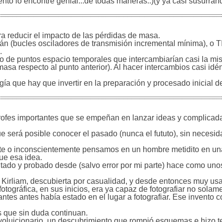
to lo encontré genial...de todas maneras..)(y ya casi susurrand
a reducir el impacto de las pérdidas de masa.
ián (bucles osciladores de transmisión incremental mínima), o T
.
o de puntos espacio temporales que intercambiarían casi la m
a respecto al punto anterior). Al hacer intercambios casi idén
ía que hay que invertir en la preparación y procesado inicial 
 profes importantes que se empeñan en lanzar ideas y complica
 será posible conocer el pasado (nunca el fututo), sin necesid
ente o inconscientemente pensamos en un hombre metidito en u
ue esa idea.
ntado y probado desde (salvo error por mi parte) hace como un
a Kirliam, descubierta por casualidad, y desde entonces muy usa
tográfica, en sus inicios, era ya capaz de fotografiar no solam
ntes antes había estado en el lugar a fotografiar. Ese invento c
 que sin duda continuan.
voluicionario, un descubrimiento que rompió esquemas e hizo t