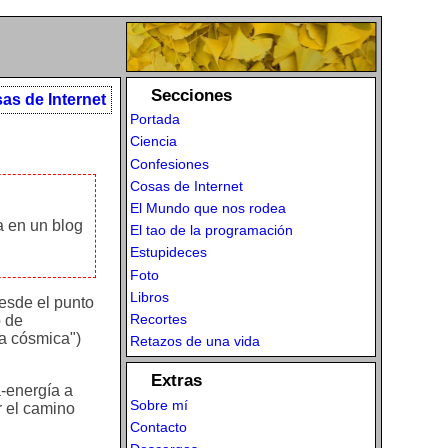
Secciones
as de Internet
Portada
Ciencia
Confesiones
Cosas de Internet
El Mundo que nos rodea
a en un blog
El tao de la programación
Estupideces
Foto
Libros
desde el punto
Recortes
o de
ra cósmica")
Retazos de una vida
Extras
a-energía a
Sobre mí
r el camino
Contacto