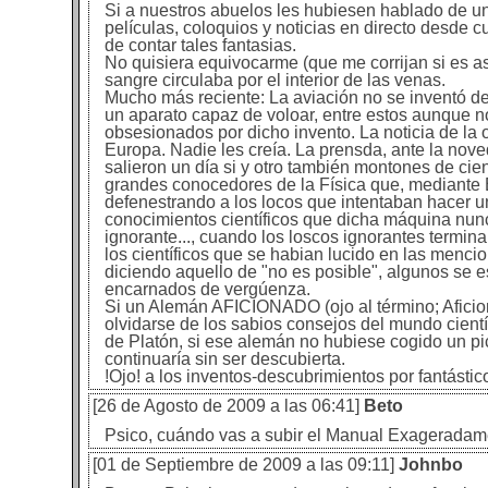
Si a nuestros abuelos les hubiesen hablado de un 
películas, coloquios y noticias en directo desde c
de contar tales fantasias.
No quisiera equivocarme (que me corrijan si es a
sangre circulaba por el interior de las venas.
Mucho más reciente: La aviación no se inventó de 
un aparato capaz de voloar, entre estos aunque 
obsesionados por dicho invento. La noticia de la 
Europa. Nadie les creía. La prensda, ante la nove
salieron un día si y otro también montones de cie
grandes conocedores de la Física que, mediant
defenestrando a los locos que intentaban hace
conocimientos científicos que dicha máquina nunca
ignorante..., cuando los loscos ignorantes termi
los científicos que se habian lucido en las menc
diciendo aquello de "no es posible", algunos se es
encarnados de vergúenza.
Si un Alemán AFICIONADO (ojo al término; Aficion
olvidarse de los sabios consejos del mundo cient
de Platón, si ese alemán no hubiese cogido un pi
continuaría sin ser descubierta.
!Ojo! a los inventos-descubrimientos por fantásti
[26 de Agosto de 2009 a las 06:41]
Beto
Psico, cuándo vas a subir el Manual Exageradam
[01 de Septiembre de 2009 a las 09:11]
Johnbo