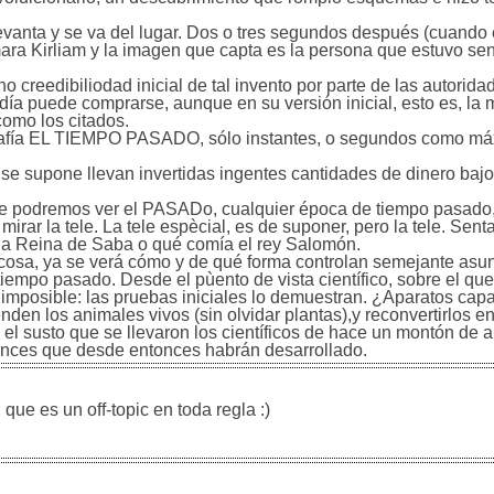
vanta y se va del lugar. Dos o tres segundos después (cuando e
ámara Kirliam y la imagen que capta es la persona que estuvo s
 creedibiliodad inicial de tal invento por parte de las autorida
día puede comprarse, aunque en su versión inicial, esto es, la
omo los citados.
ografía EL TIEMPO PASADO, sólo instantes, o segundos como má
e se supone llevan invertidas ingentes cantidades de dinero baj
ue podremos ver el PASADo, cualquier época de tiempo pasado,
rar la tele. La tele espècial, es de suponer, pero la tele. Sent
a la Reina de Saba o qué comía el rey Salomón.
cosa, ya se verá cómo y de qué forma controlan semejante asun
n tiempo pasado. Desde el pùento de vista científico, sobre el qu
 imposible: las pruebas iniciales lo demuestran. ¿Aparatos cap
en los animales vivos (sin olvidar plantas),y reconvertirlos e
m, el susto que se llevaron los científicos de hace un montón de a
vances que desde entonces habrán desarrollado.
que es un off-topic en toda regla :)