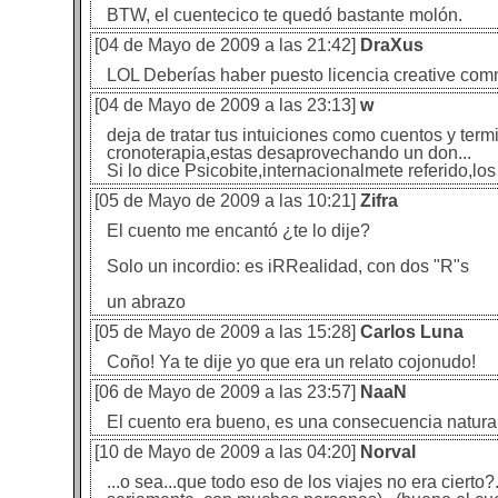
BTW, el cuentecico te quedó bastante molón.
[04 de Mayo de 2009 a las 21:42]
DraXus
LOL Deberías haber puesto licencia creative comm
[04 de Mayo de 2009 a las 23:13]
w
deja de tratar tus intuiciones como cuentos y term
cronoterapia,estas desaprovechando un don...
Si lo dice Psicobite,internacionalmete referido,lo
[05 de Mayo de 2009 a las 10:21]
Zifra
El cuento me encantó ¿te lo dije?
Solo un incordio: es iRRealidad, con dos "R"s
un abrazo
[05 de Mayo de 2009 a las 15:28]
Carlos Luna
Coño! Ya te dije yo que era un relato cojonudo!
[06 de Mayo de 2009 a las 23:57]
NaaN
El cuento era bueno, es una consecuencia natural
[10 de Mayo de 2009 a las 04:20]
Norval
...o sea...que todo eso de los viajes no era cierto