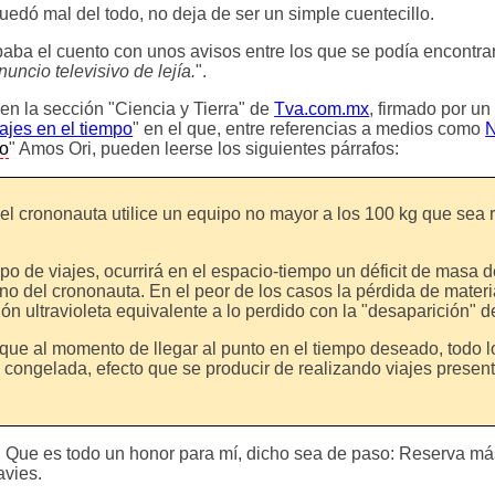
edó mal del todo, no deja de ser un simple cuentecillo.
baba el cuento con unos avisos entre los que se podía encontrar
uncio televisivo de lejía.
".
en la sección "Ciencia y Tierra" de
Tva.com.mx
, firmado por un
iajes en el tiempo
" en el que, entre referencias a medios como
N
do
" Amos Ori, pueden leerse los siguientes párrafos:
 el crononauta utilice un equipo no mayor a los 100 kg que sea r
po de viajes, ocurrirá en el espacio-tiempo un déficit de masa d
no del crononauta. En el peor de los casos la pérdida de mater
ón ultravioleta equivalente a lo perdido con la "desaparición" de
 que al momento de llegar al punto en el tiempo deseado, todo l
rá congelada, efecto que se producir de realizando viajes presen
o. Que es todo un honor para mí, dicho sea de paso: Reserva m
avies.