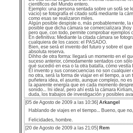
científicos del Mundo entero.
Ejemplo: una persona sentada sobre un sofá se le
vacio) se fotografía el citado sofá mediante la c
como esas se realizaron miles.
Algún posible despiste o, más probablemente, la no
posible que dicha cámara se comercializara )hoy 
pero que, con todo, permite comprobar ejemplos c
En definitiva: Mediante la citada cámara se fot
cualquiera de los casos: el PASADO.
Bien, ese será el invento del futuro y sobre el qu
absoluta reserva.
Dihho de otra forma: llegará un momento en el q
suceso anterior, cómodamente sentados con sólo mi
qué sucedió en esa o la otra batalla, cómo vestí
El invento y sus consecuencias no son cualquier 
no otra, será la forma de viajar en el tiempo, a u
puñetera idea, el asunto, aunque complejo, no es
la aparente energía que en cada momento desprend
sonido... !ni idea!, pero ahí está la cámara Kirlia
duda, los trabajos de investigación y posibles a
[05 de Agosto de 2009 a las 10:36]
Arkangel
Hablando de viajes en el tiempo... Bueno, que no, 
Felicidades, hombre.
[20 de Agosto de 2009 a las 21:05]
Rem