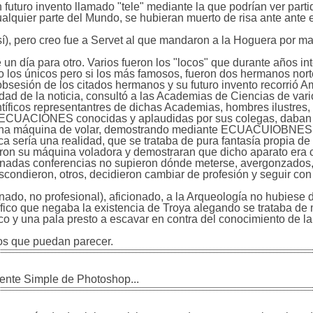
futuro invento llamado "tele" mediante la que podrían ver partid
ualquier parte del Mundo, se hubieran muerto de risa ante ante 
sí), pero creo fue a Servet al que mandaron a la Hoguera por m
un día para otro. Varios fueron los "locos" que durante años in
no los únicos pero si los más famosos, fueron dos hermanos no
obsesión de los citados hermanos y su futuro invento recorrió A
dad de la noticia, consultó a las Academias de Ciencias de vari
ntíficos representantres de dichas Academias, hombres ilustres,
e ECUACIONES conocidas y aplaudidas por sus colegas, daban
r una máquina de volar, demostrando mediante ECUACUIOBNES
 sería una realidad, que se trataba de pura fantasía propia de
naron su máquina voladora y demostraran que dicho aparato era 
ionadas conferencias no supieron dónde meterse, avergonzados,
condieron, otros, decidieron cambiar de profesión y seguir con l
ado, no profesional), aficionado, a la Arqueología no hubiese 
ífico que negaba la existencia de Troya alegando se trataba de 
co y una pala presto a escavar en contra del conocimiento de la
cos que puedan parecer.
ente Simple de Photoshop...