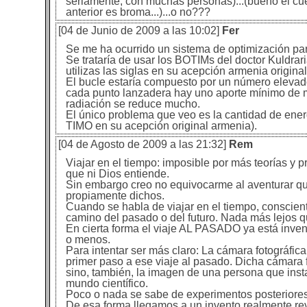
seriamente, con muchas personas)...(bueno el cuen
anterior es broma...)...o no???
[04 de Junio de 2009 a las 10:02]
Fer
Se me ha ocurrido un sistema de optimización par
Se trataría de usar los BOTIMs del doctor Kuldrar
utilizas las siglas en su acepción armenia original
El bucle estaría compuesto por un número elevad
cada punto lanzadera hay uno aporte mínimo de mas
radiación se reduce mucho.
El único problema que veo es la cantidad de energ
TIMO en su acepción original armenia).
[04 de Agosto de 2009 a las 21:32]
Rem
Viajar en el tiempo: imposible por más teorías y
que ni Dios entiende.
Sin embargo creo no equivocarme al aventurar que
propiamente dichos.
Cuando se habla de viajar en el tiempo, consci
camino del pasado o del futuro. Nada más lejos q
En cierta forma el viaje AL PASADO ya está inve
o menos.
Para intentar ser más claro: La cámara fotográfic
primer paso a ese viaje al pasado. Dicha cámara fo
sino, también, la imagen de una persona que insta
mundo científico.
Poco o nada se sabe de experimentos posteriores
De esa forma llegamos a un invento realmente re