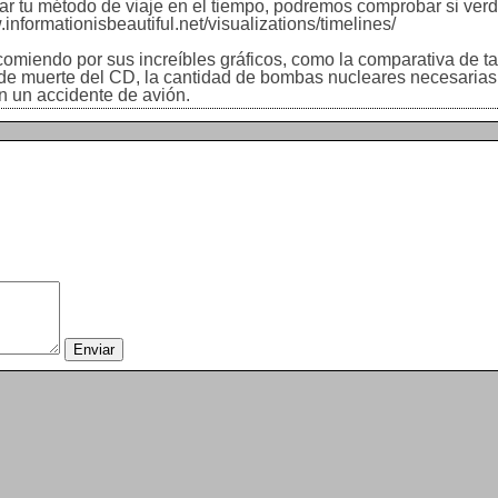
ar tu método de viaje en el tiempo, podremos comprobar si ve
nformationisbeautiful.net/visualizations/timelines/
recomiendo por sus increíbles gráficos, como la comparativa de 
a de muerte del CD, la cantidad de bombas nucleares necesaria
n un accidente de avión.