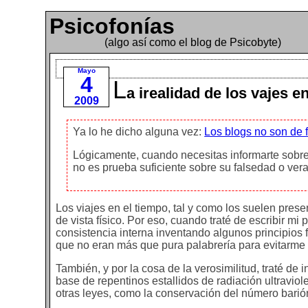
Psicofonías
(algo así como el blog de Psicobyte)
Mayo
4
L
a irealidad de los vajes e
2009
Ya lo he dicho alguna vez:
Los blogs no son de f
Lógicamente, cuando necesitas informarte sobre
no es prueba suficiente sobre su falsedad o ver
Los viajes en el tiempo, tal y como los suelen presen
de vista físico. Por eso, cuando traté de escribir mi 
consistencia interna inventando algunos principios 
que no eran más que pura palabrería para evitarme 
También, y por la cosa de la verosimilitud, traté d
base de repentinos estallidos de radiación ultraviol
otras leyes, como la conservación del número barió