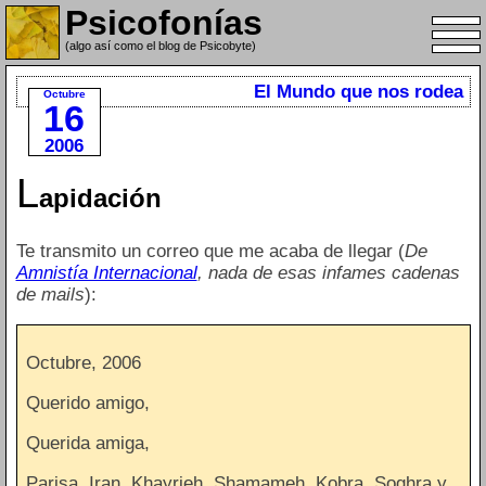
Psicofonías
(algo así como el blog de Psicobyte)
El Mundo que nos rodea
Octubre
16
2006
L
apidación
Te transmito un correo que me acaba de llegar (
De
Amnistía Internacional
, nada de esas infames cadenas
de mails
):
Octubre, 2006
Querido amigo,
Querida amiga,
Parisa, Iran, Khayrieh, Shamameh, Kobra, Soghra y