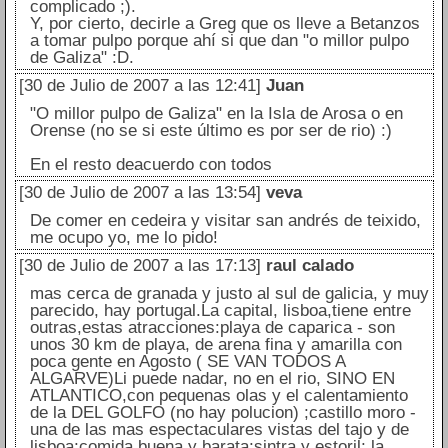
complicado ;).
Y, por cierto, decirle a Greg que os lleve a Betanzos
a tomar pulpo porque ahí si que dan "o millor pulpo
de Galiza" :D.
[30 de Julio de 2007 a las 12:41]
Juan
"O millor pulpo de Galiza" en la Isla de Arosa o en
Orense (no se si este último es por ser de rio) :)
En el resto deacuerdo con todos
[30 de Julio de 2007 a las 13:54]
veva
De comer en cedeira y visitar san andrés de teixido,
me ocupo yo, me lo pido!
[30 de Julio de 2007 a las 17:13]
raul calado
mas cerca de granada y justo al sul de galicia, y muy
parecido, hay portugal.La capital, lisboa,tiene entre
outras,estas atracciones:playa de caparica - son
unos 30 km de playa, de arena fina y amarilla con
poca gente en Agosto ( SE VAN TODOS A
ALGARVE)Li puede nadar, no en el rio, SINO EN
ATLANTICO,con pequenas olas y el calentamiento
de la DEL GOLFO (no hay polucion) ;castillo moro -
una de las mas espectaculares vistas del tajo y de
lisboa;comida buena y barata;sintra y estoril; la