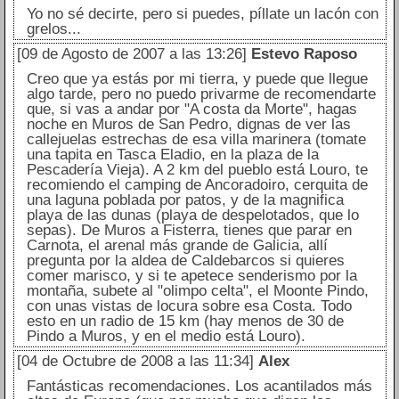
Yo no sé decirte, pero si puedes, píllate un lacón con
grelos...
[09 de Agosto de 2007 a las 13:26]
Estevo Raposo
Creo que ya estás por mi tierra, y puede que llegue
algo tarde, pero no puedo privarme de recomendarte
que, si vas a andar por "A costa da Morte", hagas
noche en Muros de San Pedro, dignas de ver las
callejuelas estrechas de esa villa marinera (tomate
una tapita en Tasca Eladio, en la plaza de la
Pescadería Vieja). A 2 km del pueblo está Louro, te
recomiendo el camping de Ancoradoiro, cerquita de
una laguna poblada por patos, y de la magnifica
playa de las dunas (playa de despelotados, que lo
sepas). De Muros a Fisterra, tienes que parar en
Carnota, el arenal más grande de Galicia, allí
pregunta por la aldea de Caldebarcos si quieres
comer marisco, y si te apetece senderismo por la
montaña, subete al "olimpo celta", el Moonte Pindo,
con unas vistas de locura sobre esa Costa. Todo
esto en un radio de 15 km (hay menos de 30 de
Pindo a Muros, y en el medio está Louro).
[04 de Octubre de 2008 a las 11:34]
Alex
Fantásticas recomendaciones. Los acantilados más