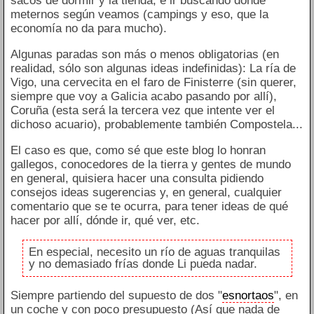
sacos de dormir y la tienda, e ir buscando dónde
meternos según veamos (campings y eso, que la
economía no da para mucho).
Algunas paradas son más o menos obligatorias (en
realidad, sólo son algunas ideas indefinidas): La ría de
Vigo, una cervecita en el faro de Finisterre (sin querer,
siempre que voy a Galicia acabo pasando por allí),
Coruña (esta será la tercera vez que intente ver el
dichoso acuario), probablemente también Compostela...
El caso es que, como sé que este blog lo honran
gallegos, conocedores de la tierra y gentes de mundo
en general, quisiera hacer una consulta pidiendo
consejos ideas sugerencias y, en general, cualquier
comentario que se te ocurra, para tener ideas de qué
hacer por allí, dónde ir, qué ver, etc.
En especial, necesito un río de aguas tranquilas
y no demasiado frías donde Li pueda nadar.
Siempre partiendo del supuesto de dos "
esnortaos
", en
un coche y con poco presupuesto (Así que nada de