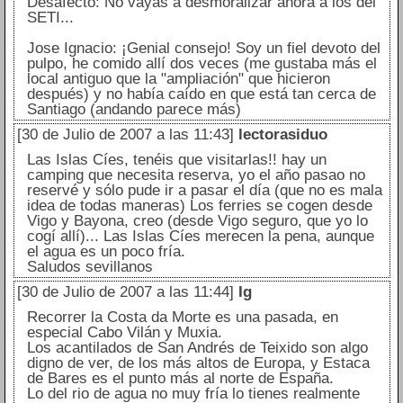
Desafecto: No vayas a desmoralizar ahora a los del
SETI...
Jose Ignacio: ¡Genial consejo! Soy un fiel devoto del
pulpo, he comido allí dos veces (me gustaba más el
local antiguo que la "ampliación" que hicieron
después) y no había caído en que está tan cerca de
Santiago (andando parece más)
[30 de Julio de 2007 a las 11:43]
lectorasiduo
Las Islas Cíes, tenéis que visitarlas!! hay un
camping que necesita reserva, yo el año pasao no
reservé y sólo pude ir a pasar el día (que no es mala
idea de todas maneras) Los ferries se cogen desde
Vigo y Bayona, creo (desde Vigo seguro, que yo lo
cogí allí)... Las Islas Cíes merecen la pena, aunque
el agua es un poco fría.
Saludos sevillanos
[30 de Julio de 2007 a las 11:44]
Ig
Recorrer la Costa da Morte es una pasada, en
especial Cabo Vilán y Muxia.
Los acantilados de San Andrés de Teixido son algo
digno de ver, de los más altos de Europa, y Estaca
de Bares es el punto más al norte de España.
Lo del rio de agua no muy fría lo tienes realmente