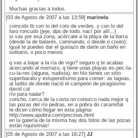
Muchas gracias a todos.
[03 de Agosto de 2007 a las 13:59]
marinela
coincido tb con lo del coto de verdes, y con lo del
faro roncudo (jeje, dps de todo, nací por allí...)
si vas por esa zona, acércate a la playa de la barra
(desde la de balarés, caminando, o desde o couto);
igual te puedes dar el gustazo de darte un baño en
solitario, o poco menos
q vas a bajar a la ría de vigo? seguro q te acabas
acercando al morrazo, q tiene unas playas es-pec-ta-
cu-la-res (alguna, nudista); en hío tienes un sitio
superbarato y estupendísimo para comer: as lagoas,
al ladito de donde nació el campeón de piragüismo
david cal
río para nadar?
concho, cerca de la costa no conozco nada mejor q
las pozas del río pedras, en a pobra do caramiñal
te dicen cómo llegar en esta página:
http://www.apobra.com/piscinas.html
en la galería de la misma hay dos fotos de las pozas
están riquísimas!
[05 de Agosto de 2007 a las 16:27]
JJ