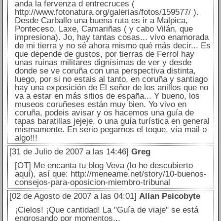
anda la fervenza d entrecruces (
http://www.fotonatura.org/galerias/fotos/159577/ ).
Desde Carballo una buena ruta es ir a Malpica,
Ponteceso, Laxe, Camariñas ( y cabo Vilán, que
impresiona). Jo, hay tantas cosas... vivo enamorada
de mi tierra y no sé ahora mismo qué más decir... Es
que depende de gustos, por tierras de Ferrol hay
unas ruinas militares dignísimas de ver y desde
donde se ve coruña con una perspectiva distinta,
luego, por si no estais al tanto, en coruña y santiago
hay una exposición de El señor de los anillos que no
va a estar en más sitios de españa... Y bueno, los
museos coruñeses están muy bien. Yo vivo en
coruña, podeis avisar y os hacemos una guía de
tapas baratillas jejeje, o una guía turística en general
mismamente. En serio pegarnos el toque, vía mail o
algo!!!
[31 de Julio de 2007 a las 14:46]
Greg
[OT] Me encanta tu blog Veva (lo he descubierto
aquí), así que: http://meneame.net/story/10-buenos-
consejos-para-oposicion-miembro-tribunal
[02 de Agosto de 2007 a las 04:01]
Allan Psicobyte
¡Cielos! ¡Que cantidad! La "Guía de viaje" se está
engrosando por momentos...