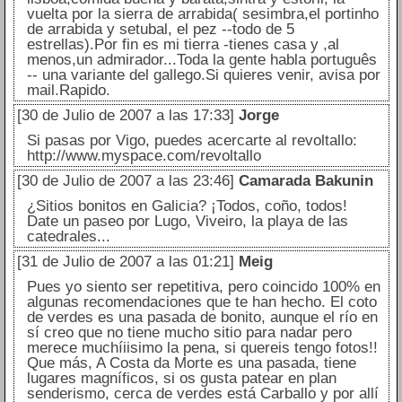
vuelta por la sierra de arrabida( sesimbra,el portinho
de arrabida y setubal, el pez --todo de 5
estrellas).Por fin es mi tierra -tienes casa y ,al
menos,un admirador...Toda la gente habla português
-- una variante del gallego.Si quieres venir, avisa por
mail.Rapido.
[30 de Julio de 2007 a las 17:33]
Jorge
Si pasas por Vigo, puedes acercarte al revoltallo:
http://www.myspace.com/revoltallo
[30 de Julio de 2007 a las 23:46]
Camarada Bakunin
¿Sitios bonitos en Galicia? ¡Todos, coño, todos!
Date un paseo por Lugo, Viveiro, la playa de las
catedrales...
[31 de Julio de 2007 a las 01:21]
Meig
Pues yo siento ser repetitiva, pero coincido 100% en
algunas recomendaciones que te han hecho. El coto
de verdes es una pasada de bonito, aunque el río en
sí creo que no tiene mucho sitio para nadar pero
merece muchíiisimo la pena, si quereis tengo fotos!!
Que más, A Costa da Morte es una pasada, tiene
lugares magníficos, si os gusta patear en plan
senderismo, cerca de verdes está Carballo y por allí