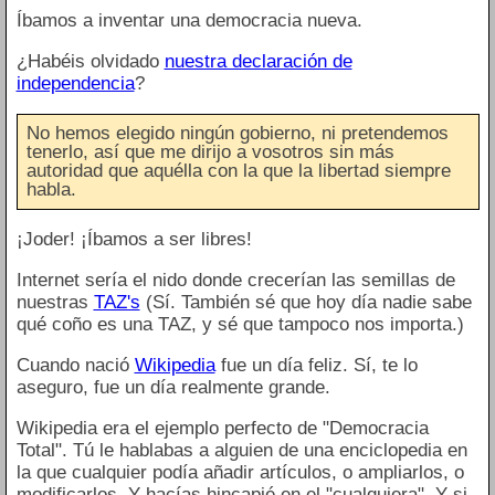
Íbamos a inventar una democracia nueva.
¿Habéis olvidado
nuestra declaración de
independencia
?
No hemos elegido ningún gobierno, ni pretendemos
tenerlo, así que me dirijo a vosotros sin más
autoridad que aquélla con la que la libertad siempre
habla.
¡Joder! ¡Íbamos a ser libres!
Internet sería el nido donde crecerían las semillas de
nuestras
TAZ's
(Sí. También sé que hoy día nadie sabe
qué coño es una TAZ, y sé que tampoco nos importa.)
Cuando nació
Wikipedia
fue un día feliz. Sí, te lo
aseguro, fue un día realmente grande.
Wikipedia era el ejemplo perfecto de "Democracia
Total". Tú le hablabas a alguien de una enciclopedia en
la que cualquier podía añadir artículos, o ampliarlos, o
modificarlos. Y hacías hincapié en el "cualquiera". Y si