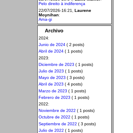
Pelo direito à indiferença
22/07/2026-16:21,
Laurene
Moynihan
:
Ama-gi
Archivo
2024:
Junio de 2024
( 2 posts)
Abril de 2024
( 1 posts)
2023:
Diciembre de 2023
( 1 posts)
Julio de 2023
( 1 posts)
Mayo de 2023
( 3 posts)
Abril de 2023
( 4 posts)
Marzo de 2023
( 1 posts)
Febrero de 2023
( 1 posts)
2022:
Noviembre de 2022
( 1 posts)
Octubre de 2022
( 1 posts)
Septiembre de 2022
( 3 posts)
Julio de 2022
( 1 posts)