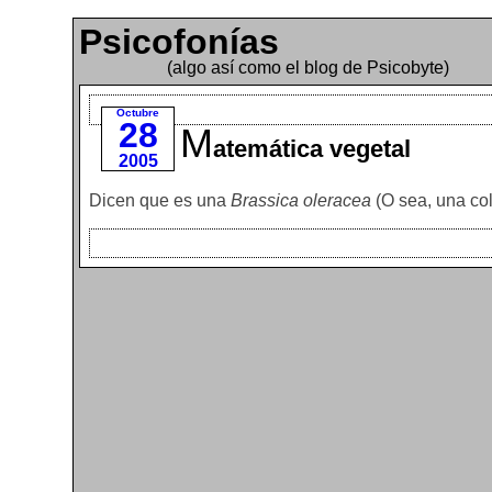
Psicofonías
(algo así como el blog de Psicobyte)
Octubre
28
M
atemática vegetal
2005
Dicen que es una
Brassica oleracea
(O sea, una col