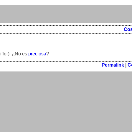
Cos
iflor). ¿No es
preciosa
?
Permalink
|
C