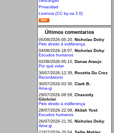
Descargas
Privacidad
Licencia (CC by-sa 2.0)
Últimos comentarios
05/08/2026-05:20,
Nicholas Doby
:
Pelo direito à indiferença
04/08/2026-18:07,
Nicholas Doby
:
Escudos humanos
02/08/2026-05:15,
Danae Araujo
:
Por qué votar
30/07/2026-12:39,
Rosetta Du Croz
:
Recordatorio
30/07/2026-03:30,
Clark B.
:
Ama-gi
29/07/2026-08:58,
Chassidy
Gilchrist
:
Pelo direito à indiferença
28/07/2026-22:08,
Akilah Yost
:
Escudos humanos
26/07/2026-21:35,
Nicholas Doby
:
Ama-gi
22/07/2026-20:54,
Sallie Mahler
: