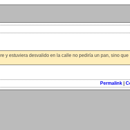
re y estuviera desvalido en la calle no pediría un pan, sino que
Permalink
|
C