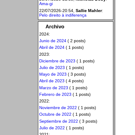
Ama-gi
22/07/2026-20:54,
Sallie Mahler
:
Pelo direito à indiferença
Archivo
2024:
Junio de 2024
( 2 posts)
Abril de 2024
( 1 posts)
2023:
Diciembre de 2023
( 1 posts)
Julio de 2023
( 1 posts)
Mayo de 2023
( 3 posts)
Abril de 2023
( 4 posts)
Marzo de 2023
( 1 posts)
Febrero de 2023
( 1 posts)
2022:
Noviembre de 2022
( 1 posts)
Octubre de 2022
( 1 posts)
Septiembre de 2022
( 3 posts)
Julio de 2022
( 1 posts)
2021: