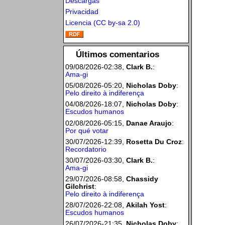
Descargas
Privacidad
Licencia (CC by-sa 2.0)
Últimos comentarios
09/08/2026-02:38,
Clark B.
:
Ama-gi
05/08/2026-05:20,
Nicholas Doby
:
Pelo direito à indiferença
04/08/2026-18:07,
Nicholas Doby
:
Escudos humanos
02/08/2026-05:15,
Danae Araujo
:
Por qué votar
30/07/2026-12:39,
Rosetta Du Croz
:
Recordatorio
30/07/2026-03:30,
Clark B.
:
Ama-gi
29/07/2026-08:58,
Chassidy
Gilchrist
:
Pelo direito à indiferença
28/07/2026-22:08,
Akilah Yost
:
Escudos humanos
26/07/2026-21:35,
Nicholas Doby
: