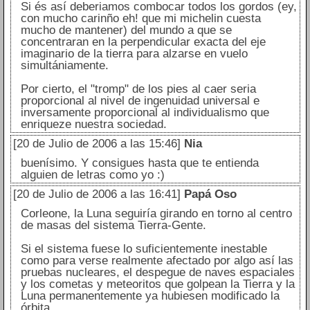
Si és así deberiamos combocar todos los gordos (ey,
con mucho carinño eh! que mi michelin cuesta
mucho de mantener) del mundo a que se
concentraran en la perpendicular exacta del eje
imaginario de la tierra para alzarse en vuelo
simultániamente.
Por cierto, el "tromp" de los pies al caer seria
proporcional al nivel de ingenuidad universal e
inversamente proporcional al individualismo que
enriqueze nuestra sociedad.
[20 de Julio de 2006 a las 15:46]
Nia
buenísimo. Y consigues hasta que te entienda
alguien de letras como yo :)
[20 de Julio de 2006 a las 16:41]
Papá Oso
Corleone, la Luna seguiría girando en torno al centro
de masas del sistema Tierra-Gente.
Si el sistema fuese lo suficientemente inestable
como para verse realmente afectado por algo así las
pruebas nucleares, el despegue de naves espaciales
y los cometas y meteoritos que golpean la Tierra y la
Luna permanentemente ya hubiesen modificado la
órbita.