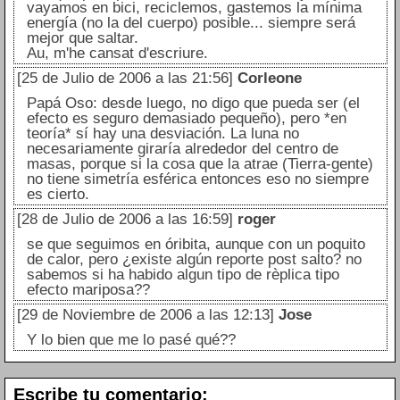
vayamos en bici, reciclemos, gastemos la mínima
energía (no la del cuerpo) posible... siempre será
mejor que saltar.
Au, m'he cansat d'escriure.
[25 de Julio de 2006 a las 21:56]
Corleone
Papá Oso: desde luego, no digo que pueda ser (el
efecto es seguro demasiado pequeño), pero *en
teoría* sí hay una desviación. La luna no
necesariamente giraría alrededor del centro de
masas, porque si la cosa que la atrae (Tierra-gente)
no tiene simetría esférica entonces eso no siempre
es cierto.
[28 de Julio de 2006 a las 16:59]
roger
se que seguimos en óribita, aunque con un poquito
de calor, pero ¿existe algún reporte post salto? no
sabemos si ha habido algun tipo de rèplica tipo
efecto mariposa??
[29 de Noviembre de 2006 a las 12:13]
Jose
Y lo bien que me lo pasé qué??
Escribe tu comentario: