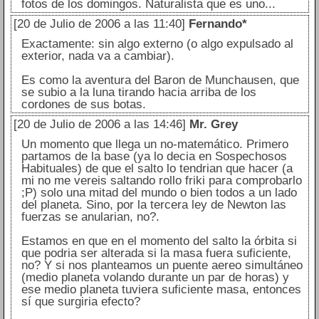
fotos de los domingos. Naturalista que es uno...
[20 de Julio de 2006 a las 11:40]
Fernando*
Exactamente: sin algo externo (o algo expulsado al
exterior, nada va a cambiar).
Es como la aventura del Baron de Munchausen, que
se subio a la luna tirando hacia arriba de los
cordones de sus botas.
[20 de Julio de 2006 a las 14:46]
Mr. Grey
Un momento que llega un no-matemático. Primero
partamos de la base (ya lo decia en Sospechosos
Habituales) de que el salto lo tendrian que hacer (a
mi no me vereis saltando rollo friki para comprobarlo
;P) solo una mitad del mundo o bien todos a un lado
del planeta. Sino, por la tercera ley de Newton las
fuerzas se anularian, no?.
Estamos en que en el momento del salto la órbita si
que podria ser alterada si la masa fuera suficiente,
no? Y si nos planteamos un puente aereo simultáneo
(medio planeta volando durante un par de horas) y
ese medio planeta tuviera suficiente masa, entonces
sí que surgiria efecto?