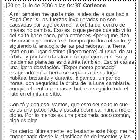
[20 de Julio de 2006 a las 04:38]
Corleone
A mí también me gusta más la idea de la que habla
Papá Oso: si las fuerzas involucradas no son
causadas por algo externo, la órbita del centro de
masas no cambia. Eso es lo que pensé cuando vi lo
del salto hace poco, pero entonces Kperuq me hizo
observar algo: durante el tiempo que dura el salto, y
siguiendo tu analogía de las patinadoras, la Tierra
está en un lugar distinto (ligeramente) al usual de su
órbita, y por tanto la atracción que ejercen el Sol y
los demás planetas es distinta también. Eso sí causa
una ligera desviación. "Experimento pensado"
exagerado: si la Tierra se separara de su lugar
habitual bastante y durante, digamos, un par de
horas, con seguridad la órbita de la Luna cambiaría,
aunque el centro de masas hubiera seguido todo el
rato en el mismo sitio.
Con tó y con eso, vamos, que esto del salto lo que
es es una patochada a escala cósmica, nunca mejor
dicho. Por lo menos es una patochada poco común,
algo es algo.
Por cierto: últimamente leo bastante este blog; me he
enganchado desde la clasificación de insectos y las