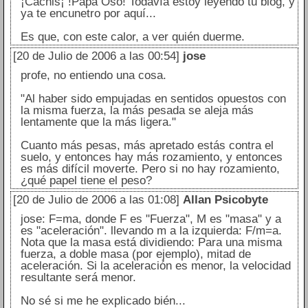
¡Cachis¡ !Papá Oso! Todavía estoy leyendo tu blog, y
ya te encunetro por aquí...
Es que, con este calor, a ver quién duerme.
[20 de Julio de 2006 a las 00:54]
jose
profe, no entiendo una cosa.
"Al haber sido empujadas en sentidos opuestos con
la misma fuerza, la más pesada se aleja más
lentamente que la más ligera."
Cuanto más pesas, más apretado estás contra el
suelo, y entonces hay más rozamiento, y entonces
es más difícil moverte. Pero si no hay rozamiento,
¿qué papel tiene el peso?
[20 de Julio de 2006 a las 01:08]
Allan Psicobyte
jose: F=ma, donde F es "Fuerza", M es "masa" y a
es "aceleración". llevando m a la izquierda: F/m=a.
Nota que la masa está dividiendo: Para una misma
fuerza, a doble masa (por ejemplo), mitad de
aceleración. Si la aceleración es menor, la velocidad
resultante será menor.
No sé si me he explicado bién...