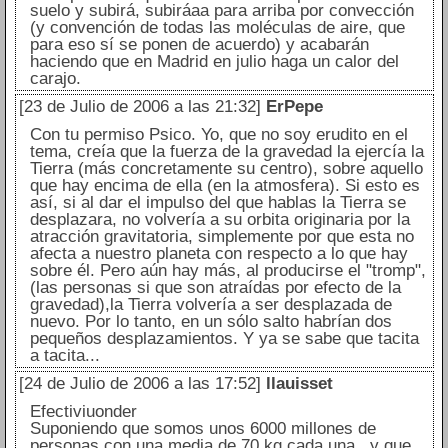
suelo y subirá, subiráaa para arriba por convección
(y convención de todas las moléculas de aire, que
para eso sí se ponen de acuerdo) y acabarán
haciendo que en Madrid en julio haga un calor del
carajo.
[23 de Julio de 2006 a las 21:32]
ErPepe
Con tu permiso Psico. Yo, que no soy erudito en el
tema, creía que la fuerza de la gravedad la ejercía la
Tierra (más concretamente su centro), sobre aquello
que hay encima de ella (en la atmosfera). Si esto es
así, si al dar el impulso del que hablas la Tierra se
desplazara, no volvería a su orbita originaria por la
atracción gravitatoria, simplemente por que esta no
afecta a nuestro planeta con respecto a lo que hay
sobre él. Pero aún hay más, al producirse el "tromp",
(las personas si que son atraídas por efecto de la
gravedad),la Tierra volvería a ser desplazada de
nuevo. Por lo tanto, en un sólo salto habrían dos
pequeños desplazamientos. Y ya se sabe que tacita
a tacita...
[24 de Julio de 2006 a las 17:52]
llauisset
Efectiviuonder
Suponiendo que somos unos 6000 millones de
personas con una media de 70 kg cada una , y que