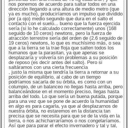
nos ponemos de acuerdo para saltar todos en una
dirección llegando a una altura de medio metro (que
ya es mucho), produciríamos un impulso que dividido
por (a ojo) medio segundo que dura en el salto el
contacto con el suelo... bueno que la fuerza ejercida
sería (si lo he calculado correctamente) unos (168
seguido de 10 ceros) newtons, pero la fuerza de
atracción terrestre sería del orden de (2.6 seguido de
19 ceros) newtons, lo que es muchísimo más, o sea
que a la tierra se la trae floja que salten todos los
humanos que la parasitan, ya que apenas se
desplazaría y volvería sin problemas a su posición
de reposo (es decir antes del salto). Pero si
saltáramos con una cierta frecuencia
, justo la misma que tendría la tierra a retornar a su
posición de equilibrio, al cabo de un tiempo
podríamos sacarla de su órbita, es como con un
columpio, de un balanceo no llegas hasta arriba, pero
balanceándose en el momento preciso, llegas hasta
arriba del todo. Lo que sería un buena putada, porque
para una vez que se pone de acuerdo la humanidad
en algo es para cagarla, ya que al desplazarnos de
nuestra órbita, no estaremos en la distancia tan
precisa que se necesita para que se de la vida en la
tierra, o nos achicharraríamos o nos congelaríamos.
Así que para parar el efecto invernadero y tal y tal,