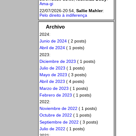
Ama-gi
22/07/2026-20:54,
Sallie Mahler
:
Pelo direito à indiferença
Archivo
2024:
Junio de 2024
( 2 posts)
Abril de 2024
( 1 posts)
2023:
Diciembre de 2023
( 1 posts)
Julio de 2023
( 1 posts)
Mayo de 2023
( 3 posts)
Abril de 2023
( 4 posts)
Marzo de 2023
( 1 posts)
Febrero de 2023
( 1 posts)
2022:
Noviembre de 2022
( 1 posts)
Octubre de 2022
( 1 posts)
Septiembre de 2022
( 3 posts)
Julio de 2022
( 1 posts)
2021: