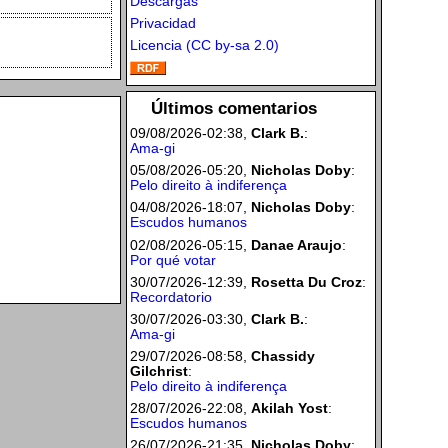
Descargas
Privacidad
Licencia (CC by-sa 2.0)
Últimos comentarios
09/08/2026-02:38,
Clark B.
:
Ama-gi
05/08/2026-05:20,
Nicholas Doby
:
Pelo direito à indiferença
04/08/2026-18:07,
Nicholas Doby
:
Escudos humanos
02/08/2026-05:15,
Danae Araujo
:
Por qué votar
30/07/2026-12:39,
Rosetta Du Croz
:
Recordatorio
30/07/2026-03:30,
Clark B.
:
Ama-gi
29/07/2026-08:58,
Chassidy
Gilchrist
:
Pelo direito à indiferença
28/07/2026-22:08,
Akilah Yost
:
Escudos humanos
26/07/2026-21:35,
Nicholas Doby
: