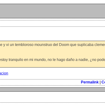
ome y vi un tembloroso mounstruo del Doom que suplicaba cleme
 estoy tranquilo en mi mundo, no le hago daño a nadie, ¿no pod
acion
Permalink
|
C