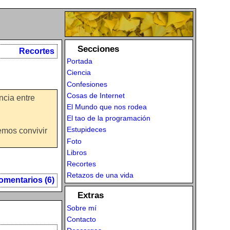
Secciones
Recortes
Portada
Ciencia
Confesiones
Cosas de Internet
ncia entre
El Mundo que nos rodea
El tao de la programación
Estupideces
emos convivir
Foto
Libros
Recortes
Retazos de una vida
omentarios (6)
Extras
Sobre mí
Contacto