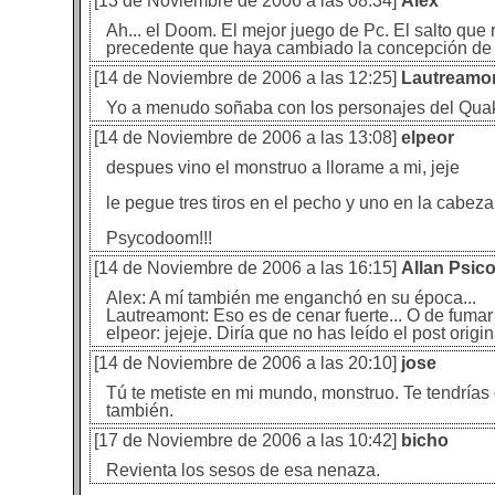
[13 de Noviembre de 2006 a las 08:34]
Alex
Ah... el Doom. El mejor juego de Pc. El salto que
precedente que haya cambiado la concepción de lo
[14 de Noviembre de 2006 a las 12:25]
Lautreamo
Yo a menudo soñaba con los personajes del Quake II
[14 de Noviembre de 2006 a las 13:08]
elpeor
despues vino el monstruo a llorame a mi, jeje
le pegue tres tiros en el pecho y uno en la cabeza,
Psycodoom!!!
[14 de Noviembre de 2006 a las 16:15]
Allan Psic
Alex: A mí también me enganchó en su época...
Lautreamont: Eso es de cenar fuerte... O de fumar
elpeor: jejeje. Diría que no has leído el post orig
[14 de Noviembre de 2006 a las 20:10]
jose
Tú te metiste en mi mundo, monstruo. Te tendrías q
también.
[17 de Noviembre de 2006 a las 10:42]
bicho
Revienta los sesos de esa nenaza.