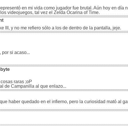
 representó en mi vida como jugador fue brutal. Aún hoy en día 
s videojuegos, tal vez el Zelda Ocarina of Time.
nt
I, y no me refiero sólo a los de dentro de la pantalla, jeje.
 por si acaso...
obyte
 cosas raras ;oP
inal de Campanilla al que enlazo...
ue haber quedado en el infierno, pero la curiosidad mató al gato