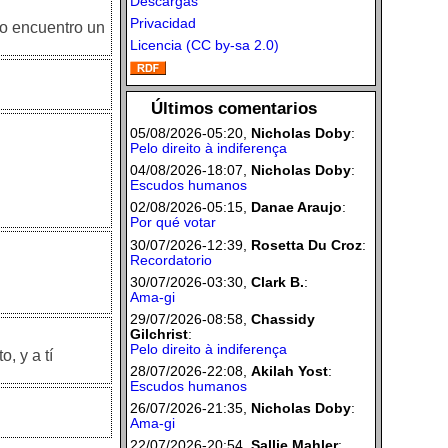
Descargas
Privacidad
no encuentro un
Licencia (CC by-sa 2.0)
Últimos comentarios
05/08/2026-05:20,
Nicholas Doby
:
Pelo direito à indiferença
04/08/2026-18:07,
Nicholas Doby
:
Escudos humanos
02/08/2026-05:15,
Danae Araujo
:
Por qué votar
30/07/2026-12:39,
Rosetta Du Croz
:
Recordatorio
30/07/2026-03:30,
Clark B.
:
Ama-gi
29/07/2026-08:58,
Chassidy
Gilchrist
:
Pelo direito à indiferença
, y a tí
28/07/2026-22:08,
Akilah Yost
:
Escudos humanos
26/07/2026-21:35,
Nicholas Doby
:
Ama-gi
22/07/2026-20:54,
Sallie Mahler
: