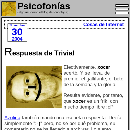
Psicofonías
(algo así como el blog de Psicobyte)
Cosas de Internet
Noviembre
30
2004
R
espuesta de Trivial
Efectivamente,
xocer
acertó. Y se lleva, de
premio, el gallifante, el bote
de la semana y la gloria.
Resulta evidente, por tanto,
que
xocer
es un friki con
mucho tiempo libre :oP
Azulica
también mandó una escueta respuesta. Decía,
simplemente "
:-)
" pero, no sé por qué problema, su
comentario no se ha llegado a archivar. Lo siento