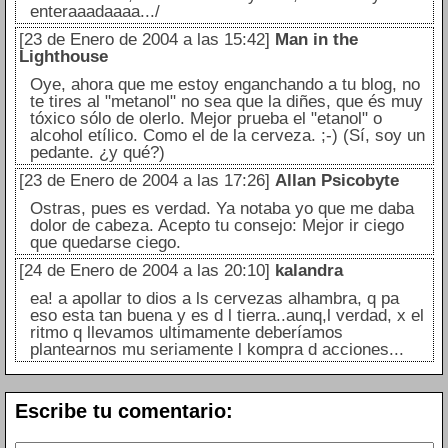
enteraaadaaaa.../
[23 de Enero de 2004 a las 15:42]
Man in the
Lighthouse
Oye, ahora que me estoy enganchando a tu blog, no
te tires al "metanol" no sea que la diñes, que és muy
tóxico sólo de olerlo. Mejor prueba el "etanol" o
alcohol etílico. Como el de la cerveza. ;-) (Sí, soy un
pedante. ¿y qué?)
[23 de Enero de 2004 a las 17:26]
Allan Psicobyte
Ostras, pues es verdad. Ya notaba yo que me daba
dolor de cabeza. Acepto tu consejo: Mejor ir ciego
que quedarse ciego.
[24 de Enero de 2004 a las 20:10]
kalandra
ea! a apollar to dios a ls cervezas alhambra, q pa
eso esta tan buena y es d l tierra..aunq,l verdad, x el
ritmo q llevamos ultimamente deberíamos
plantearnos mu seriamente l kompra d acciones...
Escribe tu comentario: