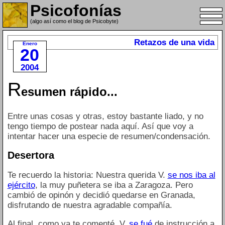
Psicofonías
(algo así como el blog de Psicobyte)
Retazos de una vida
Enero
20
2004
R
esumen rápido...
Entre unas cosas y otras, estoy bastante liado, y no
tengo tiempo de postear nada aquí. Así que voy a
intentar hacer una especie de resumen/condensación.
Desertora
Te recuerdo la historia: Nuestra querida V.
se nos iba al
ejército
, la muy puñetera se iba a Zaragoza. Pero
cambió de opinón y decidió quedarse en Granada,
disfrutando de nuestra agradable compañía.
Al final, como ya te comenté, V.
se fué
de instrucción a