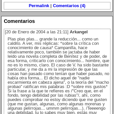
Permalink
|
Comentarios (4)
Comentarios
[20 de Enero de 2004 a las 21:11]
Arkangel
Plas plas plas... grande la reducción... como un
caldito. A ver, mis réplicas: *sobre la crítica con
conocimiento de causa* Campanilla, hace
relativamente poco, también se jactaba de haber
leido una novela completa de Benítez y de poder, de
esa forma, criticarlo con conocimiento... hombre, que
no es lo mismo, claro. El caso de V. ha sido bastante
particular, y me da a mi la impresión de que las
cosas han pasado como tenían que haber pasado, no
había otra forma... El dicho aquel de "nadie
escarmienta en cabeza ajena", o la teoría del "macho
probao" ratifican mis palabras :D *sobre mis gustos*
Si la frase a la que te refieres es /"Creo que, en el
fondo, tengo debilidad por las rubias"/, ahí, como
puedes comprobar no estoy diciendo que me gusten
(que me gustan, algunas, como algunas morenas y
algunas pelirrojas... ummm pelirrojas...). /Teeeengo
una debilidad, tu lo sabes muy bien, estás muy