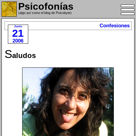
Psicofonías
(algo así como el blog de Psicobyte)
Confesiones
Junio
21
2006
S
aludos