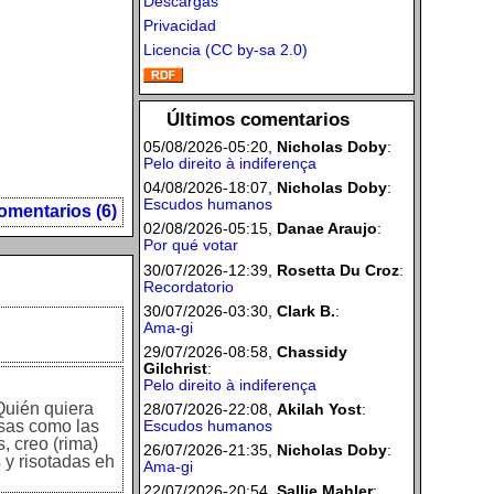
Descargas
Privacidad
Licencia (CC by-sa 2.0)
Últimos comentarios
05/08/2026-05:20,
Nicholas Doby
:
Pelo direito à indiferença
04/08/2026-18:07,
Nicholas Doby
:
Escudos humanos
omentarios (6)
02/08/2026-05:15,
Danae Araujo
:
Por qué votar
30/07/2026-12:39,
Rosetta Du Croz
:
Recordatorio
30/07/2026-03:30,
Clark B.
:
Ama-gi
29/07/2026-08:58,
Chassidy
Gilchrist
:
Pelo direito à indiferença
Quién quiera
28/07/2026-22:08,
Akilah Yost
:
Escudos humanos
isas como las
, creo (rima)
26/07/2026-21:35,
Nicholas Doby
:
 y risotadas eh
Ama-gi
22/07/2026-20:54,
Sallie Mahler
: