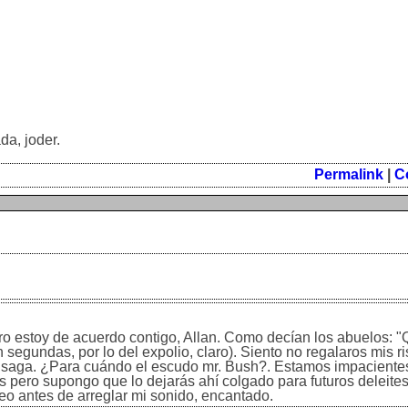
da, joder.
Permalink
|
C
ero estoy de acuerdo contigo, Allan. Como decían los abuelos: "
segundas, por lo del expolio, claro). Siento no regalaros mis r
 saga. ¿Para cuándo el escudo mr. Bush?. Estamos impacientes
os pero supongo que lo dejarás ahí colgado para futuros deleites
ídeo antes de arreglar mi sonido, encantado.