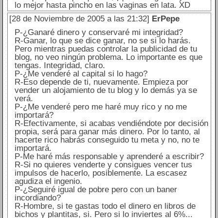
lo mejor hasta pincho en las vaginas en lata. XD
[28 de Noviembre de 2005 a las 21:32]
ErPepe
P-¿Ganaré dinero y conservaré mi integridad?
R-Ganar, lo que se dice ganar, no se si lo harás.
Pero mientras puedas controlar la publicidad de tu
blog, no veo ningún problema. Lo importante es que
tengas. Integridad, claro.
P-¿Me venderé al capital si lo hago?
R-Eso depende de ti, nuevamente. Empieza por
vender un alojamiento de tu blog y lo demás ya se
verá.
P-¿Me venderé pero me haré muy rico y no me
importará?
R-Efectivamente, si acabas vendiéndote por decisión
propia, será para ganar más dinero. Por lo tanto, al
hacerte rico habrás conseguido tu meta y no, no te
importará.
P-Me haré más responsable y aprenderé a escribir?
R-Si no quieres venderte y consigues vencer tus
impulsos de hacerlo, posiblemente. La escasez
agudiza el ingenio.
P-¿Seguiré igual de pobre pero con un baner
incordiando?
R-Hombre, si te gastas todo el dinero en libros de
bichos y plantitas, si. Pero si lo inviertes al 6%...