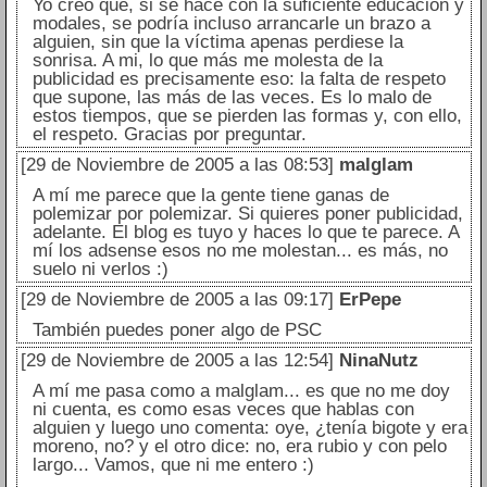
Yo creo que, si se hace con la suficiente educación y
modales, se podría incluso arrancarle un brazo a
alguien, sin que la víctima apenas perdiese la
sonrisa. A mi, lo que más me molesta de la
publicidad es precisamente eso: la falta de respeto
que supone, las más de las veces. Es lo malo de
estos tiempos, que se pierden las formas y, con ello,
el respeto. Gracias por preguntar.
[29 de Noviembre de 2005 a las 08:53]
malglam
A mí me parece que la gente tiene ganas de
polemizar por polemizar. Si quieres poner publicidad,
adelante. El blog es tuyo y haces lo que te parece. A
mí los adsense esos no me molestan... es más, no
suelo ni verlos :)
[29 de Noviembre de 2005 a las 09:17]
ErPepe
También puedes poner algo de PSC
[29 de Noviembre de 2005 a las 12:54]
NinaNutz
A mí me pasa como a malglam... es que no me doy
ni cuenta, es como esas veces que hablas con
alguien y luego uno comenta: oye, ¿tenía bigote y era
moreno, no? y el otro dice: no, era rubio y con pelo
largo... Vamos, que ni me entero :)