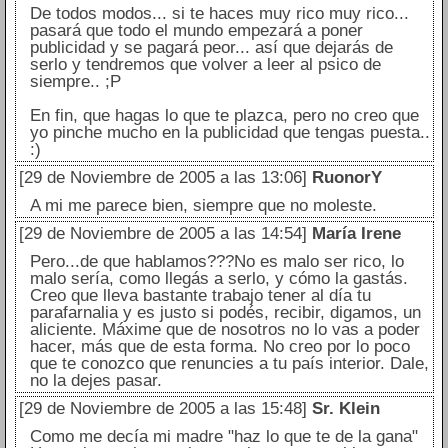
De todos modos... si te haces muy rico muy rico...
pasará que todo el mundo empezará a poner
publicidad y se pagará peor... así que dejarás de
serlo y tendremos que volver a leer al psico de
siempre.. ;P
En fin, que hagas lo que te plazca, pero no creo que
yo pinche mucho en la publicidad que tengas puesta..
:)
[29 de Noviembre de 2005 a las 13:06]
RuonorY
A mi me parece bien, siempre que no moleste.
[29 de Noviembre de 2005 a las 14:54]
María Irene
Pero...de que hablamos???No es malo ser rico, lo
malo sería, como llegás a serlo, y cómo la gastás.
Creo que lleva bastante trabajo tener al día tu
parafarnalia y es justo si podés, recibir, digamos, un
aliciente. Máxime que de nosotros no lo vas a poder
hacer, más que de esta forma. No creo por lo poco
que te conozco que renuncies a tu país interior. Dale,
no la dejes pasar.
[29 de Noviembre de 2005 a las 15:48]
Sr. Klein
Como me decía mi madre "haz lo que te de la gana"