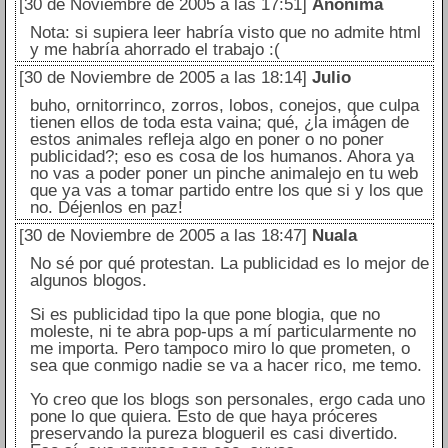
[30 de Noviembre de 2005 a las 17:51]
Anónima
Nota: si supiera leer habría visto que no admite html
y me habría ahorrado el trabajo :(
[30 de Noviembre de 2005 a las 18:14]
Julio
buho, ornitorrinco, zorros, lobos, conejos, que culpa
tienen ellos de toda esta vaina; qué, ¿la imágen de
estos animales refleja algo en poner o no poner
publicidad?; eso es cosa de los humanos. Ahora ya
no vas a poder poner un pinche animalejo en tu web
que ya vas a tomar partido entre los que si y los que
no. Déjenlos en paz!
[30 de Noviembre de 2005 a las 18:47]
Nuala
No sé por qué protestan. La publicidad es lo mejor de
algunos blogos.
Si es publicidad tipo la que pone blogia, que no
moleste, ni te abra pop-ups a mí particularmente no
me importa. Pero tampoco miro lo que prometen, o
sea que conmigo nadie se va a hacer rico, me temo.
Yo creo que los blogs son personales, ergo cada uno
pone lo que quiera. Esto de que haya próceres
preservando la pureza blogueril es casi divertido.