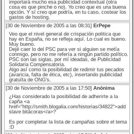
importará mucho esa publicidad contextual (otra
cosa es que pinche o no). Yo creo que es una buena
opción. Y sí creo que podría, en tu caso, costear los
gastos de hosting.
[30 de Noviembre de 2005 a las 08:31]
ErPepe
Veo que el nivel general de crispación politica que
hay en España, no se refleja aquí. Lo cual es bueno.
Muy bueno.
Dejé caer lo del PSC para ver si alguien se metía
conmigo, pero no me refería a ningún partido político.
PSC son las siglas, por mí ideadas, de Publicidad
Solidaria Compensatoria.
Algo así como la posibilidad de redimir tus pecados
(avaricia, falta de ética, etc), insertando publicidad
gratuíta de ONG's.
[30 de Noviembre de 2005 a las 17:50]
Anónima
¿Has considerado la posibilidad de adherirte a la
capña <a
href="http://smith.blogalia.com/historias/34822">add
slave bitácoras</a>?
Es por completar la lista de campañas sobre el tema
:D