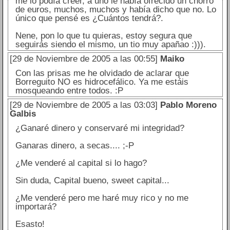
me lo podía creer, a uno le había ofrecido un chorro
de euros, muchos, muchos y había dicho que no. Lo
único que pensé es ¿Cuántos tendrá?.
Nene, pon lo que tu quieras, estoy segura que
seguirás siendo el mismo, un tio muy apañao :))).
[29 de Noviembre de 2005 a las 00:55]
Maiko
Con las prisas me he olvidado de aclarar que
Borreguito NO es hidrocefálico. Ya me estáis
mosqueando entre todos. :P
[29 de Noviembre de 2005 a las 03:03]
Pablo Moreno
Galbis
¿Ganaré dinero y conservaré mi integridad?
Ganaras dinero, a secas.... ;-P
¿Me venderé al capital si lo hago?
Sin duda, Capital bueno, sweet capital...
¿Me venderé pero me haré muy rico y no me
importará?
Esasto!