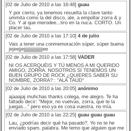
[02 de Julio de 2010 a las 16:48]
guau
Y por cierto, ya tenemos resuelta la clave tanto
ummita como la del disco, ale, a empollar zorra & y
Co. Y al que merodee...tiro en la nuca. CORTO. Un
placer lau.
[02 de Julio de 2010 a las 17:10]
4 de julio
Vais a tener una conmemoración súper, súper buena
jejeejjejjjjjjjjjjjjjjjjee
[02 de Julio de 2010 a las 17:58]
VADER
NI OS ACERQUÉIS Y TÚ MENOS A MI QUERIDO
AMIGO, ZORRA. NOSOTROS SÍ TENEMOS UN
BUEN GRUPO DE ROCK ¿QUIERES SABER SU
NOMBRE, ZORRA? : "ALÁ TAÚD"
[02 de Julio de 2010 a las 20:05]
anónimo
ajaaajaj muhchas thanks colega, me alegro. Te ha
faltado decir: "Mejor, no vuelvas, zorra, que te la
juegas..." pero eso ya es cosa vuestra, no mía.
[02 de Julio de 2010 a las 22:25]
guau guau guau
Lau, ¿podrías decir qué ha pasado?. Yo no te he
enviado spam, palabra. Me temo que alguien que me