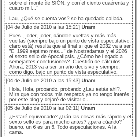
sobre el monte de SIÓN, y con el ciento cuaerenta y
cuatro mil..."
Lau, ¿Qué se cuenta vos? se ha quedado callada.
[04 de Julio de 2010 a las 15:21]
Unam
Pues , joder, joder, dándole vueltas y más más
vueltas (siempre bajo un punto de vista especulativo,
claro está) resulta que al final sí que el 2032 va a ser
"El 1999 séptimo mes..." de Nostradamus y el 2026
el sexto sello de Apocalipsis. ¿Cómo he llegado a
semejantes conclusiones?. Cuestión de cálculos.
Ahora, 2013 va a ser un año decisivo y siempre,
como digo, bajo un punto de vista especulativo.
[04 de Julio de 2010 a las 15:43]
Unam
Hola, Hola, probando, probando ¿Lau estás ahí?.
Mira que con todos mis respetos ya no tengo interés
por este blog y dejaré de visitarlo...
[05 de Julio de 2010 a las 02:11]
Unam
¿Estaré equivocado? ¿Irán las cosas más rápido y el
sexto sello es para mucho antes? ¿para cúando?
bueno, un 6 es un 6. Todo especulaciones. A la
cama.