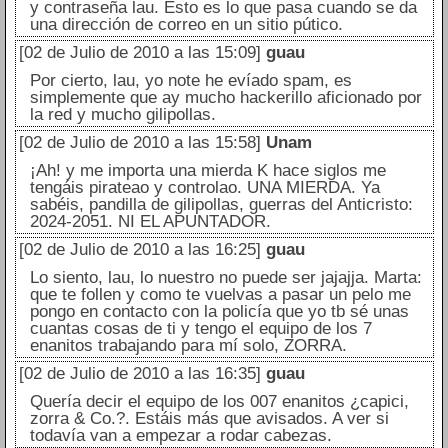
y contraseña lau. Esto es lo que pasa cuando se da
una dirección de correo en un sitio pútico.
[02 de Julio de 2010 a las 15:09]
guau
Por cierto, lau, yo note he evíado spam, es
simplemente que ay mucho hackerillo aficionado por
la red y mucho gilipollas.
[02 de Julio de 2010 a las 15:58]
Unam
¡Ah! y me importa una mierda K hace siglos me
tengáis pirateao y controlao. UNA MIERDA. Ya
sabéis, pandilla de gilipollas, guerras del Anticristo:
2024-2051. NI EL APUNTADOR.
[02 de Julio de 2010 a las 16:25]
guau
Lo siento, lau, lo nuestro no puede ser jajajja. Marta:
que te follen y como te vuelvas a pasar un pelo me
pongo en contacto con la policía que yo tb sé unas
cuantas cosas de ti y tengo el equipo de los 7
enanitos trabajando para mí solo, ZORRA.
[02 de Julio de 2010 a las 16:35]
guau
Quería decir el equipo de los 007 enanitos ¿capici,
zorra & Co.?. Estáis más que avisados. A ver si
todavía van a empezar a rodar cabezas.