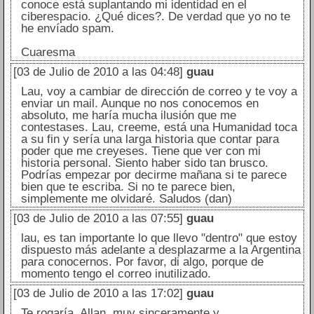
conoce está suplantando mi identidad en el
ciberespacio. ¿Qué dices?. De verdad que yo no te
he envíado spam.
Cuaresma
[03 de Julio de 2010 a las 04:48]
guau
Lau, voy a cambiar de dirección de correo y te voy a
enviar un mail. Aunque no nos conocemos en
absoluto, me haría mucha ilusión que me
contestases. Lau, creeme, está una Humanidad toca
a su fin y sería una larga historia que contar para
poder que me creyeses. Tiene que ver con mi
historia personal. Siento haber sido tan brusco.
Podrías empezar por decirme mañana si te parece
bien que te escriba. Si no te parece bien,
simplemente me olvidaré. Saludos (dan)
[03 de Julio de 2010 a las 07:55]
guau
lau, es tan importante lo que llevo "dentro" que estoy
dispuesto más adelante a desplazarme a la Argentina
para conocernos. Por favor, di algo, porque de
momento tengo el correo inutilizado.
[03 de Julio de 2010 a las 17:02]
guau
Te rogaría, Allan, muy sinceramente y