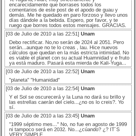
encarecidamente que borrases todos los
comentarios de este post de el apodo de guau y
demás. Me he quedado en paro forzoso y llevo unos
días dándole a la bebida. Espero, por favor, y te
ruego que borres todos estos mensajes. GRACIAS.
[03 de Julio de 2010 a las 22:51]
Unam
Debo rectificar. No,no serán de 2024 al 2051. Pero
serán...aunque no te lo creas , lau. Hice nuevos
cálculos que quedan en la más estricta intimidad. No
es viable el planet con su actual Huamnidad y e fruto
ya está maduro. Pasará esta mierda de Kali-Yuga...
[03 de Julio de 2010 a las 22:52]
Unam
"planeta" "Humanidad"
[03 de Julio de 2010 a las 22:54]
Unam
Y el Sol se oscurecerá y la Luna no dará su brillo y
las estrellas caerán del cielo...¿no os lo creis?. Yo
sí.
[03 de Julio de 2010 a las 23:45]
Unam
"1999 séptimo mes..." No, no fue en agosto de 1999
ni tampoco será en 2032. No...¿cúando? ¿? IT´S
VERY SIMPLE