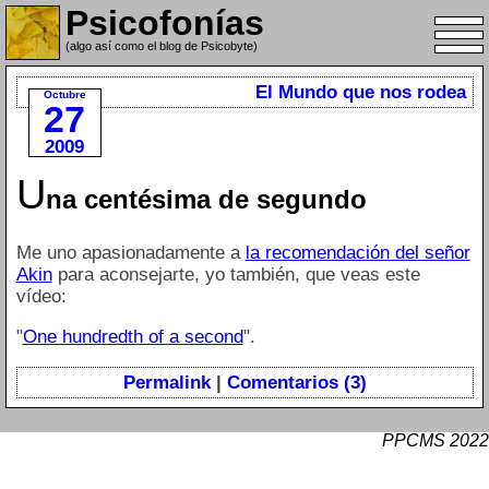
Psicofonías
(algo así como el blog de Psicobyte)
El Mundo que nos rodea
Octubre
27
2009
U
na centésima de segundo
Me uno apasionadamente a
la recomendación del señor
Akin
para aconsejarte, yo también, que veas este
vídeo:
"
One hundredth of a second
".
Permalink
|
Comentarios (3)
PPCMS 2022