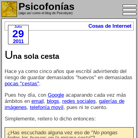
Psicofonías
(algo así como el blog de Psicobyte)
Cosas de Internet
Julio
29
2011
U
na sola cesta
Hace ya como cinco años que escribí advirtiendo del
riesgo de guardar demasiados "huevos" en demasiadas
pocas "cestas"
.
Pues hoy día, con
Google
acaparando cada vez más
ámbitos en
email
,
blogs
,
redes sociales
,
galerías de
imágenes
,
telefonía movil
, pues ni te cuento.
Simplemente, reitero lo dicho entonces:
¿Has escuchado alguna vez eso de "
No pongas
todos los huevos en la misma cesta
"?