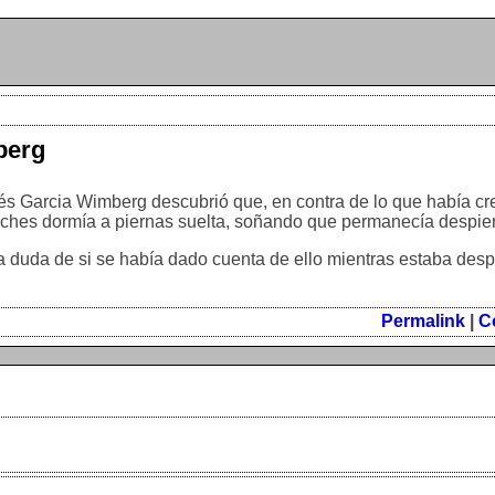
berg
és Garcia Wimberg descubrió que, en contra de lo que había cr
oches dormía a piernas suelta, soñando que permanecía despier
duda de si se había dado cuenta de ello mientras estaba despie
Permalink
|
C