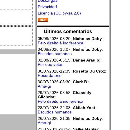
Descargas
Privacidad
Licencia (CC by-sa 2.0)
Últimos comentarios
05/08/2026-05:20,
Nicholas Doby
:
Pelo direito à indiferença
04/08/2026-18:07,
Nicholas Doby
:
Escudos humanos
02/08/2026-05:15,
Danae Araujo
:
Por qué votar
30/07/2026-12:39,
Rosetta Du Croz
:
Recordatorio
30/07/2026-03:30,
Clark B.
:
Ama-gi
29/07/2026-08:58,
Chassidy
Gilchrist
:
Pelo direito à indiferença
28/07/2026-22:08,
Akilah Yost
:
Escudos humanos
26/07/2026-21:35,
Nicholas Doby
:
Ama-gi
22/07/2026-20:54,
Sallie Mahler
: