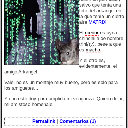
salvo que tenía una
foto del arkangel en
la que tenía un cierto
aire
MATRIX
.
El
roedor
es uyna
chinchilla de nombre
trini
(ty)
, pese a que
es
macho
.
Y el otro es,
evidentemente, el
amigo Arkangel.
Vale, no es un montaje muy bueno, pero es solo para
los amiguetes...
Y con esto doy por cumplida mi
venganza
. Quiero decir,
mi amistoso homenaje.
Permalink
|
Comentarios (1)