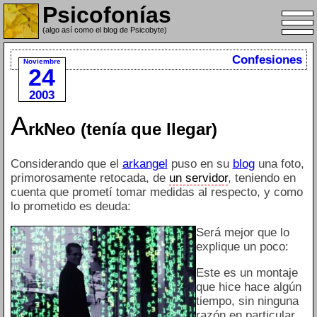
Psicofonías
(algo así como el blog de Psicobyte)
Confesiones
Noviembre
24
2003
A
rkNeo (tenía que llegar)
Considerando que el
arkangel
puso en su
blog
una foto,
primorosamente retocada, de
un servidor
, teniendo en
cuenta que prometí tomar medidas al respecto, y como
lo prometido es deuda:
Será mejor que lo
explique un poco:
Este es un montaje
que hice hace algún
tiempo, sin ninguna
razón en particular,