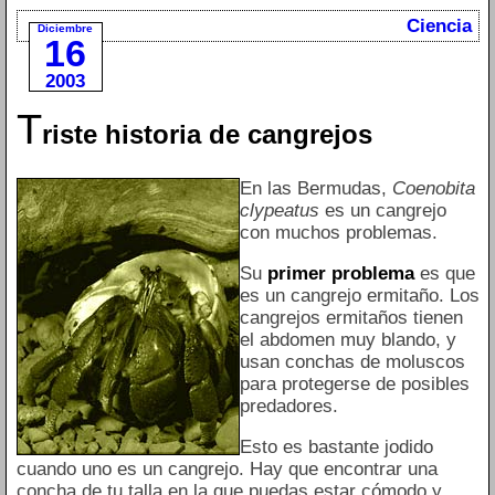
Ciencia
Diciembre
16
2003
T
riste historia de cangrejos
En las Bermudas,
Coenobita
clypeatus
es un cangrejo
con muchos problemas.
Su
primer problema
es que
es un cangrejo ermitaño. Los
cangrejos ermitaños tienen
el abdomen muy blando, y
usan conchas de moluscos
para protegerse de posibles
predadores.
Esto es bastante jodido
cuando uno es un cangrejo. Hay que encontrar una
concha de tu talla en la que puedas estar cómodo y