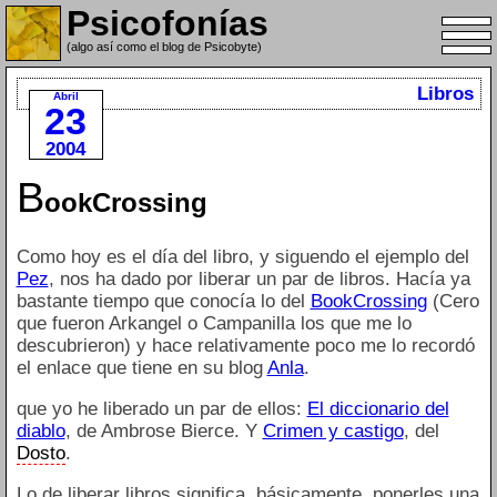
Psicofonías
(algo así como el blog de Psicobyte)
Libros
Abril
23
2004
B
ookCrossing
Como hoy es el día del libro, y siguendo el ejemplo del
Pez
, nos ha dado por liberar un par de libros. Hacía ya
bastante tiempo que conocía lo del
BookCrossing
(Cero
que fueron Arkangel o Campanilla los que me lo
descubrieron) y hace relativamente poco me lo recordó
el enlace que tiene en su blog
Anla
.
que yo he liberado un par de ellos:
El diccionario del
diablo
, de Ambrose Bierce. Y
Crimen y castigo
, del
Dosto
.
Lo de liberar libros significa, básicamente, ponerles una