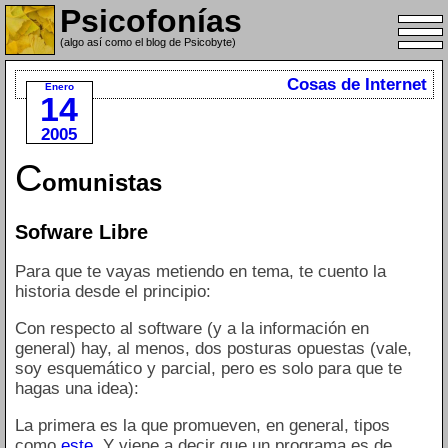
Psicofonías
(algo así como el blog de Psicobyte)
Cosas de Internet
Enero
14
2005
C
omunistas
Sofware Libre
Para que te vayas metiendo en tema, te cuento la
historia desde el principio:
Con respecto al software (y a la información en
general) hay, al menos, dos posturas opuestas (vale,
soy esquemático y parcial, pero es solo para que te
hagas una idea):
La primera es la que promueven, en general, tipos
como
este
. Y viene a decir que un programa es de