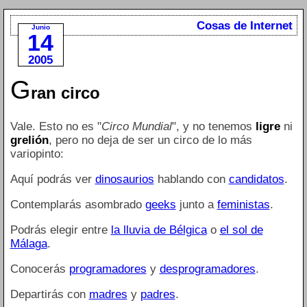
Cosas de Internet
Junio
14
2005
G
ran circo
Vale. Esto no es "
Circo Mundial
", y no tenemos
ligre
ni
grelión
, pero no deja de ser un circo de lo más
variopinto:
Aquí podrás ver
dinosaurios
hablando con
candidatos
.
Contemplarás asombrado
geeks
junto a
feministas
.
Podrás elegir entre
la lluvia de Bélgica
o
el sol de
Málaga
.
Conocerás
programadores
y
desprogramadores
.
Departirás con
madres
y
padres
.