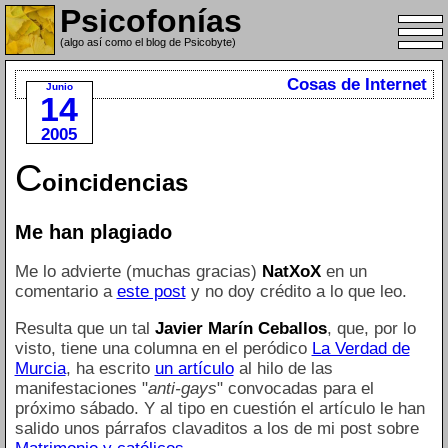
Psicofonías
(algo así como el blog de Psicobyte)
Cosas de Internet
Junio
14
2005
C
oincidencias
Me han plagiado
Me lo advierte (muchas gracias)
NatXoX
en un
comentario a
este post
y no doy crédito a lo que leo.
Resulta que un tal
Javier Marín Ceballos
, que, por lo
visto, tiene una columna en el peródico
La Verdad de
Murcia
, ha escrito
un artículo
al hilo de las
manifestaciones "
anti-gays
" convocadas para el
próximo sábado. Y al tipo en cuestión el artículo le han
salido unos párrafos clavaditos a los de mi post sobre