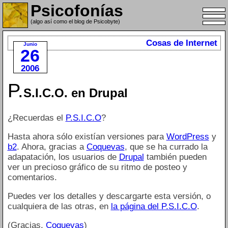
Psicofonías
(algo así como el blog de Psicobyte)
Cosas de Internet
Junio
26
2006
P.
S.I.C.O. en Drupal
¿Recuerdas el
P.S.I.C.O
?
Hasta ahora sólo existían versiones para
WordPress
y
b2
. Ahora, gracias a
Coquevas
, que se ha currado la
adapatación, los usuarios de
Drupal
también pueden
ver un precioso gráfico de su ritmo de posteo y
comentarios.
Puedes ver los detalles y descargarte esta versión, o
cualquiera de las otras, en
la página del P.S.I.C.O
.
(Gracias,
Coquevas
)