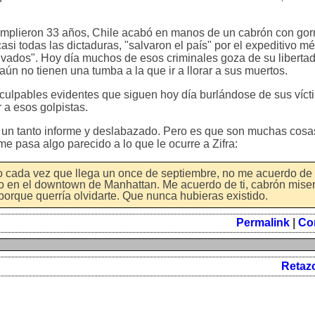
mplieron 33 años, Chile acabó en manos de un cabrón con gorr
i todas las dictaduras, "salvaron el país" por el expeditivo m
lvados". Hoy día muchos de esos criminales goza de su libertad
aún no tienen una tumba a la que ir a llorar a sus muertos.
 culpables evidentes que siguen hoy día burlándose de sus víct
 a esos golpistas.
 un tanto informe y deslabazado. Pero es que son muchas cosa
e pasa algo parecido a lo que le ocurre a Zifra:
o cada vez que llega un once de septiembre, no me acuerdo de l
o en el downtown de Manhattan. Me acuerdo de ti, cabrón miser
porque querría olvidarte. Que nunca hubieras existido.
Permalink
|
Co
Retaz