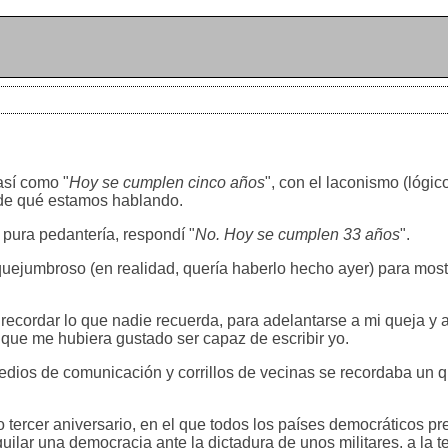
así como "
Hoy se cumplen cinco años
", con el laconismo (lógic
de qué estamos hablando.
 pura pedantería, respondí "
No. Hoy se cumplen 33 años
".
 quejumbroso (en realidad, quería haberlo hecho ayer) para most
 recordar lo que nadie recuerda, para adelantarse a mi queja y a
y que me hubiera gustado ser capaz de escribir yo.
edios de comunicación y corrillos de vecinas se recordaba un q
tercer aniversario, en el que todos los países democráticos pre
uilar una democracia ante la dictadura de unos militares, a la ter