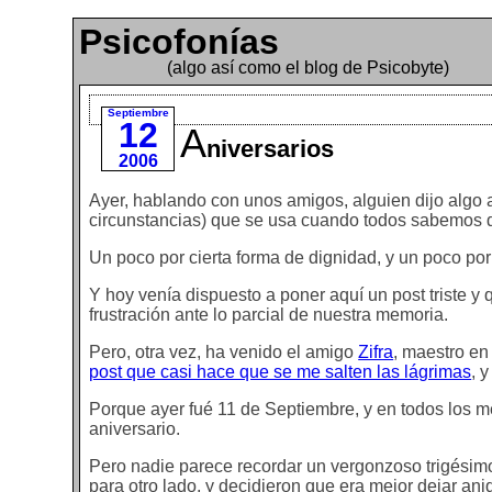
Psicofonías
(algo así como el blog de Psicobyte)
Septiembre
12
A
niversarios
2006
Ayer, hablando con unos amigos, alguien dijo algo 
circunstancias) que se usa cuando todos sabemos 
Un poco por cierta forma de dignidad, y un poco por
Y hoy venía dispuesto a poner aquí un post triste y
frustración ante lo parcial de nuestra memoria.
Pero, otra vez, ha venido el amigo
Zifra
, maestro en
post que casi hace que se me salten las lágrimas
, 
Porque ayer fué 11 de Septiembre, y en todos los m
aniversario.
Pero nadie parece recordar un vergonzoso trigésimo 
para otro lado, y decidieron que era mejor dejar aniq