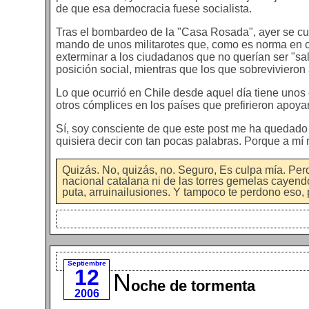
de que esa democracia fuese socialista.
Tras el bombardeo de la "Casa Rosada", ayer se cu
mando de unos militarotes que, como es norma en cas
exterminar a los ciudadanos que no querían ser "sa
posición social, mientras que los que sobrevivieron 
Lo que ocurrió en Chile desde aquel día tiene unos
otros cómplices en los países que prefirieron apoyar
Sí, soy consciente de que este post me ha quedado
quisiera decir con tan pocas palabras. Porque a mí m
Quizás. No, quizás, no. Seguro, Es culpa mía. Per
nacional catalana ni de las torres gemelas cayend
puta, arruinailusiones. Y tampoco te perdono eso, 
Septiembre
12
N
oche de tormenta
2006