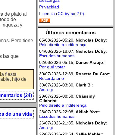
Descargas
Privacidad
Licencia (CC by-sa 2.0)
a de plato al
étodo de
, riqueza y
Últimos comentarios
05/08/2026-05:20,
Nicholas Doby
:
imas. Pero tiene
Pelo direito à indiferença
04/08/2026-18:07,
Nicholas Doby
:
Escudos humanos
s las que
02/08/2026-05:15,
Danae Araujo
:
Por qué votar
30/07/2026-12:39,
Rosetta Du Croz
:
a fiesta
Recordatorio
able, hijo de
30/07/2026-03:30,
Clark B.
:
Ama-gi
mentarios (24)
29/07/2026-08:58,
Chassidy
Gilchrist
:
Pelo direito à indiferença
28/07/2026-22:08,
Akilah Yost
:
os de una vida
Escudos humanos
26/07/2026-21:35,
Nicholas Doby
:
Ama-gi
22/07/2026-20:54,
Sallie Mahler
: