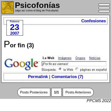
Psicofonías
(algo así como el blog de Psicobyte)
Confesiones
Febrero
23
2007
P
or fin (3)
Permalink
|
Comentarios (7)
Posts Posteriores
1/1
Posts Anteriores
PPCMS 2022