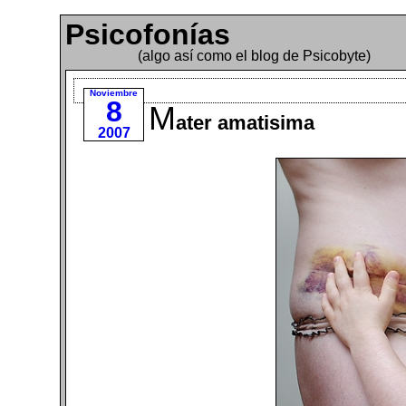
Psicofonías
(algo así como el blog de Psicobyte)
Noviembre
8
M
ater amatisima
2007