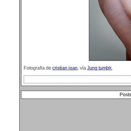
Fotografía de
cristian ioan
, vía
Jung tumblr.
Posts