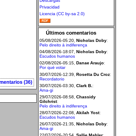
Descargas
Privacidad
Licencia (CC by-sa 2.0)
Últimos comentarios
05/08/2026-05:20,
Nicholas Doby
:
Pelo direito à indiferença
04/08/2026-18:07,
Nicholas Doby
:
Escudos humanos
02/08/2026-05:15,
Danae Araujo
:
Por qué votar
30/07/2026-12:39,
Rosetta Du Croz
:
Recordatorio
mentarios (36)
30/07/2026-03:30,
Clark B.
:
Ama-gi
29/07/2026-08:58,
Chassidy
Gilchrist
:
Pelo direito à indiferença
28/07/2026-22:08,
Akilah Yost
:
Escudos humanos
26/07/2026-21:35,
Nicholas Doby
:
Ama-gi
22/07/2026-20:54,
Sallie Mahler
: