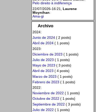
Pelo direito à indiferença
22/07/2026-16:21,
Laurene
Moynihan
:
Ama-gi
Archivo
2024:
Junio de 2024
( 2 posts)
Abril de 2024
( 1 posts)
2023:
Diciembre de 2023
( 1 posts)
Julio de 2023
( 1 posts)
Mayo de 2023
( 3 posts)
Abril de 2023
( 4 posts)
Marzo de 2023
( 1 posts)
Febrero de 2023
( 1 posts)
2022:
Noviembre de 2022
( 1 posts)
Octubre de 2022
( 1 posts)
Septiembre de 2022
( 3 posts)
Julio de 2022
( 1 posts)