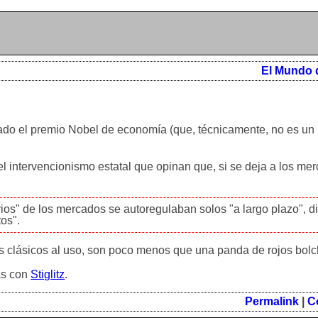
El Mundo 
n dado el premio Nobel de economía (que, técnicamente, no es un
el intervencionismo estatal que opinan que, si se deja a los me
ios" de los mercados se autoregulaban solos "a largo plazo", d
os".
es clásicos al uso, son poco menos que una panda de rojos bol
as con
Stiglitz
.
Permalink
|
C