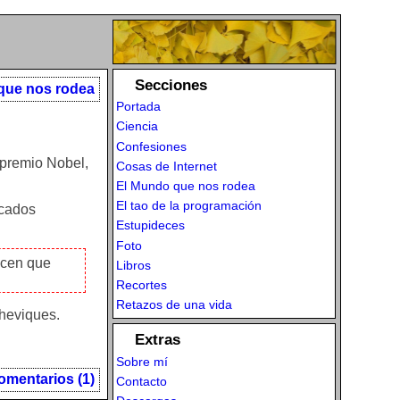
Secciones
que nos rodea
Portada
Ciencia
Confesiones
 premio Nobel,
Cosas de Internet
El Mundo que nos rodea
El tao de la programación
rcados
Estupideces
Foto
icen que
Libros
Recortes
Retazos de una vida
cheviques.
Extras
Sobre mí
omentarios (1)
Contacto