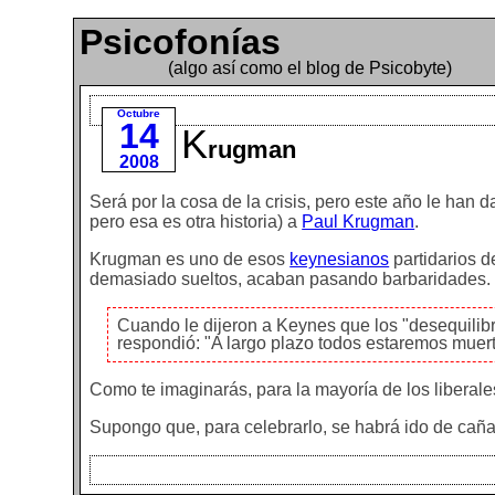
Psicofonías
(algo así como el blog de Psicobyte)
Octubre
14
K
rugman
2008
Será por la cosa de la crisis, pero este año le ha
pero esa es otra historia) a
Paul Krugman
.
Krugman es uno de esos
keynesianos
partidarios d
demasiado sueltos, acaban pasando barbaridades.
Cuando le dijeron a Keynes que los "desequilibr
respondió: "A largo plazo todos estaremos muert
Como te imaginarás, para la mayoría de los liberal
Supongo que, para celebrarlo, se habrá ido de cañ