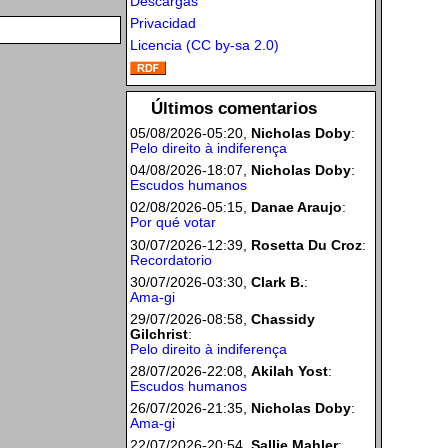
Descargas
Privacidad
Licencia (CC by-sa 2.0)
Últimos comentarios
05/08/2026-05:20,
Nicholas Doby
:
Pelo direito à indiferença
04/08/2026-18:07,
Nicholas Doby
:
Escudos humanos
02/08/2026-05:15,
Danae Araujo
:
Por qué votar
30/07/2026-12:39,
Rosetta Du Croz
:
Recordatorio
30/07/2026-03:30,
Clark B.
:
Ama-gi
29/07/2026-08:58,
Chassidy
Gilchrist
:
Pelo direito à indiferença
28/07/2026-22:08,
Akilah Yost
:
Escudos humanos
26/07/2026-21:35,
Nicholas Doby
:
Ama-gi
22/07/2026-20:54,
Sallie Mahler
: