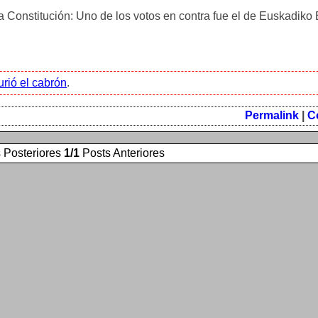
a Constitución: Uno de los votos en contra fue el de Euskadiko
rió el cabrón
.
Permalink
|
C
 Posteriores
1/1
Posts Anteriores