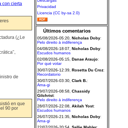
Descargas
a con cierta
Privacidad
Licencia (CC by-sa 2.0)
deres
Últimos comentarios
ictadura (¿Le
05/08/2026-05:20,
Nicholas Doby
:
Pelo direito à indiferença
04/08/2026-18:07,
Nicholas Doby
:
rática",
Escudos humanos
02/08/2026-05:15,
Danae Araujo
:
Por qué votar
30/07/2026-12:39,
Rosetta Du Croz
:
Recordatorio
inistro de
30/07/2026-03:30,
Clark B.
:
Ama-gi
29/07/2026-08:58,
Chassidy
Gilchrist
:
Pelo direito à indiferença
sistió en que
28/07/2026-22:08,
Akilah Yost
:
del 90 por
Escudos humanos
26/07/2026-21:35,
Nicholas Doby
:
Ama-gi
22/07/2026-20:54,
Sallie Mahler
: