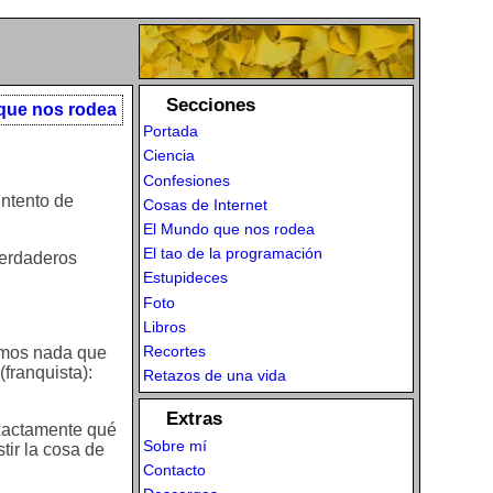
Secciones
que nos rodea
Portada
Ciencia
Confesiones
intento de
Cosas de Internet
El Mundo que nos rodea
El tao de la programación
verdaderos
Estupideces
Foto
Libros
Recortes
nemos nada que
franquista):
Retazos de una vida
Extras
exactamente qué
Sobre mí
tir la cosa de
Contacto