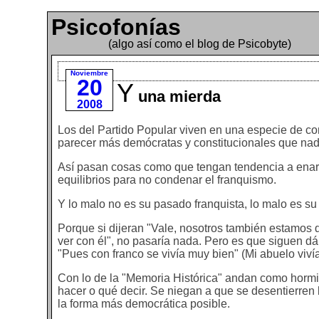
Psicofonías
(algo así como el blog de Psicobyte)
Noviembre
20
Y
una mierda
2008
Los del Partido Popular viven en una especie de con
parecer más demócratas y constitucionales que nad
Así pasan cosas como que tengan tendencia a enarb
equilibrios para no condenar el franquismo.
Y lo malo no es su pasado franquista, lo malo es su
Porque si dijeran "Vale, nosotros también estamos
ver con él", no pasaría nada. Pero es que siguen dá
"Pues con franco se vivía muy bien" (Mi abuelo vivía
Con lo de la "Memoria Histórica" andan como hormi
hacer o qué decir. Se niegan a que se desentierren l
la forma más democrática posible.