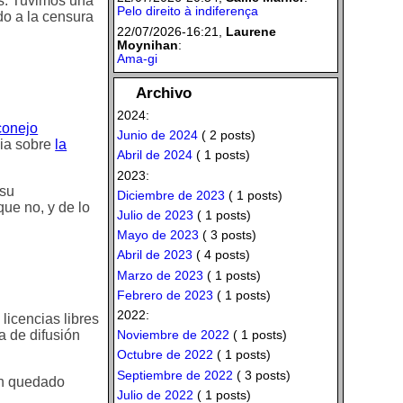
as. Tuvimos una
Pelo direito à indiferença
do a la censura
22/07/2026-16:21,
Laurene
Moynihan
:
Ama-gi
Archivo
2024:
conejo
Junio de 2024
( 2 posts)
cia sobre
la
Abril de 2024
( 1 posts)
2023:
 su
Diciembre de 2023
( 1 posts)
que no, y de lo
Julio de 2023
( 1 posts)
Mayo de 2023
( 3 posts)
Abril de 2023
( 4 posts)
Marzo de 2023
( 1 posts)
Febrero de 2023
( 1 posts)
2022:
 licencias libres
Noviembre de 2022
( 1 posts)
a de difusión
Octubre de 2022
( 1 posts)
Septiembre de 2022
( 3 posts)
an quedado
Julio de 2022
( 1 posts)