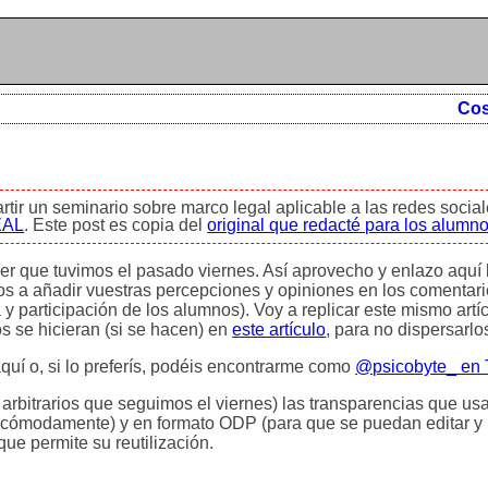
Cos
tir un seminario sobre marco legal aplicable a las redes social
EAL
. Este post es copia del
original que redacté para los alumno
er que tuvimos el pasado viernes. Así aprovecho y enlazo aquí 
dos a añadir vuestras percepciones y opiniones en los comentar
y participación de los alumnos). Voy a replicar este mismo artí
os se hicieran (si se hacen) en
este artículo
, para no dispersarlo
uí o, si lo preferís, podéis encontrarme como
@psicobyte_ en T
 arbitrarios que seguimos el viernes) las transparencias que us
cómodamente) y en formato ODP (para que se puedan editar y m
que permite su reutilización.