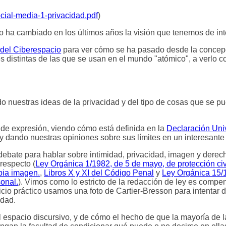
cial-media-1-privacidad.pdf
)
a cambiado en los últimos años la visión que tenemos de int
del Ciberespacio
para ver cómo se ha pasado desde la concepc
yes distintas de las que se usan en el mundo "atómico", a verlo
 nuestras ideas de la privacidad y del tipo de cosas que se p
 de expresión, viendo cómo está definida en la
Declaración Univ
 y dando nuestras opiniones sobre sus límites en un interesante
bate para hablar sobre intimidad, privacidad, imagen y derech
 respecto (
Ley Orgánica 1/1982, de 5 de mayo, de protección civ
opia imagen.
,
Libros X y XI del Código Penal
y
Ley Orgánica 15/
onal.
). Vimos como lo estricto de la redacción de ley es comp
io práctico usamos una foto de Cartier-Bresson para intentar d
idad.
l espacio discursivo, y de cómo el hecho de que la mayoría de 