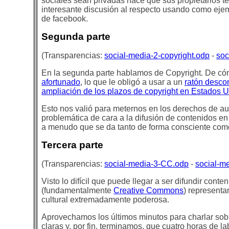
sociales sean privadas hace que sus propietarios t
interesante discusión al respecto usando como ejem
de facebook.
Segunda parte
(Transparencias:
social-media-2-copyright.odp
-
soc
En la segunda parte hablamos de Copyright. De có
afortunado
, lo que le obligó a usar a un
ratón desco
ampliación de los plazos de copyright en Estados 
Esto nos valió para meternos en los derechos de aut
problemática de cara a la difusión de contenidos en
a menudo que se da tanto de forma consciente com
Tercera parte
(Transparencias:
social-media-3-CC.odp
-
social-m
Visto lo difícil que puede llegar a ser difundir cont
(fundamentalmente
Creative Commons
) representa
cultural extremadamente poderosa.
Aprovechamos los últimos minutos para charlar sob
claras y, por fin, terminamos, que cuatro horas de l