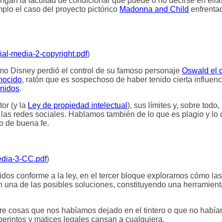
engan la facultad de condicionar qué puede o no decirse en ell
plo el caso del proyecto pictórico
Madonna and Child
enfrenta
ial-media-2-copyright.pdf
)
mo Disney perdió el control de su famoso personaje
Oswald el 
nocido
, ratón que es sospechoso de haber tenido cierta influen
Unidos
.
or (y la
Ley de propiedad intelectual
), sus límites y, sobre todo,
 las redes sociales. Hablamos también de lo que es plagio y lo 
o de buena fe.
edia-3-CC.pdf
)
enidos conforme a la ley, en el tercer bloque exploramos cómo las
n una de las posibles soluciones, constituyendo una herramient
re cosas que nos habíamos dejado en el tintero o que no habí
aberintos y matices legales cansan a cualquiera.