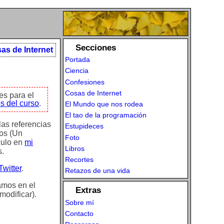
Secciones
as de Internet
Portada
Ciencia
Confesiones
Cosas de Internet
es para el
s del curso
.
El Mundo que nos rodea
El tao de la programación
las referencias
Estupideces
ios (Un
Foto
culo en
mi
Libros
s.
Recortes
witter
.
Retazos de una vida
amos en el
Extras
odificar).
Sobre mí
Contacto