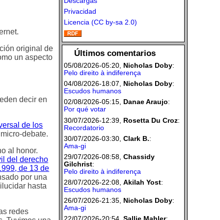
Descargas
Privacidad
Licencia (CC by-sa 2.0)
ernet.
ión original de
Últimos comentarios
 como un aspecto
05/08/2026-05:20,
Nicholas Doby
:
Pelo direito à indiferença
04/08/2026-18:07,
Nicholas Doby
:
Escudos humanos
ueden decir en
02/08/2026-05:15,
Danae Araujo
:
Por qué votar
30/07/2026-12:39,
Rosetta Du Croz
:
ersal de los
Recordatorio
 micro-debate.
30/07/2026-03:30,
Clark B.
:
Ama-gi
o al honor.
29/07/2026-08:58,
Chassidy
il del derecho
Gilchrist
:
1999, de 13 de
Pelo direito à indiferença
ensado por una
28/07/2026-22:08,
Akilah Yost
:
ilucidar hasta
Escudos humanos
26/07/2026-21:35,
Nicholas Doby
:
Ama-gi
las redes
22/07/2026-20:54,
Sallie Mahler
: