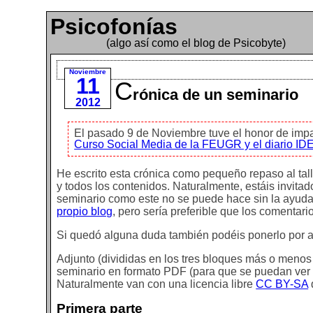
Psicofonías
(algo así como el blog de Psicobyte)
Noviembre
11
C
rónica de un seminario
2012
El pasado 9 de Noviembre tuve el honor de impar
Curso Social Media de la FEUGR y el diario ID
He escrito esta crónica como pequeño repaso al tall
y todos los contenidos. Naturalmente, estáis invita
seminario como este no se puede hace sin la ayuda 
propio blog
, pero sería preferible que los comentari
Si quedó alguna duda también podéis ponerlo por aq
Adjunto (divididas en los tres bloques más o menos
seminario en formato PDF (para que se puedan ver 
Naturalmente van con una licencia libre
CC BY-SA
Primera parte