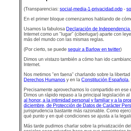
(Transparencias:
social-media-1-privacidad.odp
-
so
En el primer bloque comenzamos hablando de cómo h
Usamos la fabulosa
Declaración de Independencia 
Internet como un "lugar" (ciberlugar) aparte con le
más del mundo con las mismas reglas.
(Por cierto, se puede
seguir a Barlow en twitter
)
Dimos un vistazo también a cómo han ido cambiando
Internet.
Nos metimos "en faena" charlando sobre la libertad
Derechos Humanos
y en la
Constitución Española
,
Precisamente aprovechamos lo compartido en ese de
Dimos un rápido repaso a la principal legislación al
al honor, a la intimidad personal y familiar y a la pr
diciembre, de Protección de Datos de Carácter Pers
jurisprudencia bastante más razonable. Como ejercic
qué punto y en qué condiciones se ajusta a la legal
Más tarde pudimos charlar sobre la privatización de