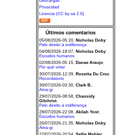
Descargas
Privacidad
Licencia (CC by-sa 2.0)
Últimos comentarios
05/08/2026-05:20,
Nicholas Doby
:
Pelo direito à indiferença
04/08/2026-18:07,
Nicholas Doby
:
Escudos humanos
02/08/2026-05:15,
Danae Araujo
:
Por qué votar
30/07/2026-12:39,
Rosetta Du Croz
:
Recordatorio
30/07/2026-03:30,
Clark B.
:
Ama-gi
29/07/2026-08:58,
Chassidy
Gilchrist
:
Pelo direito à indiferença
28/07/2026-22:08,
Akilah Yost
:
Escudos humanos
26/07/2026-21:35,
Nicholas Doby
:
Ama-gi
22/07/2026-20:54,
Sallie Mahler
: