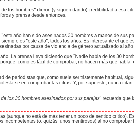
de los hombres" dieron (y siguen dando) credibilidad a esa cifra
, foros y prensa desde entonces.
 "este año han sido asesinados 30 hombres a manos de sus pa
o siempre es "este año", todos los años. Es interesante el que es
esinadas por causa de violencia de género actualizado al año
as año: La prensa lleva diciendo que "Nadie habla de los 30 ho
o porque, como es fácil de comprobar, no hacen más que hablar 
 de periodistas que, como suele ser tristemente habitual, sig
olestarse en comprobar las cifras. Y, por supuesto, nunca citan 
 de los 30 hombres asesinados por sus parejas
" recuerda que 
fras (aunque no está de más tener un poco de sentido crítico). E
s incompetentes (o, quizás, unos mentirosos) al no comprobar 