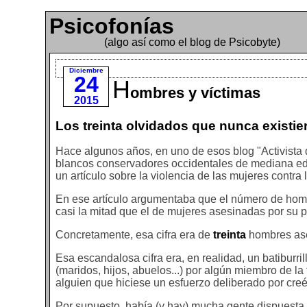
Psicofonías
(algo así como el blog de Psicobyte)
Diciembre
24
H
ombres y víctimas
2015
Los treinta olvidados que nunca existie
Hace algunos años, en uno de esos blog "Activista
blancos conservadores occidentales de mediana eda
un artículo sobre la violencia de las mujeres contra
En ese artículo argumentaba que el número de homb
casi la mitad que el de mujeres asesinadas por su p
Concretamente, esa cifra era de
treinta
hombres ase
Esa escandalosa cifra era, en realidad, un batiburri
(maridos, hijos, abuelos...) por algún miembro de la f
alguien que hiciese un esfuerzo deliberado por creé
Por supuesto, había (y hay) mucha gente dispuesta 