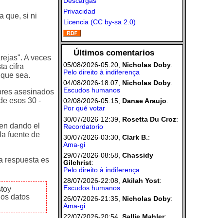
Descargas
Privacidad
 que, si ni
Licencia (CC by-sa 2.0)
Últimos comentarios
rejas". A veces
05/08/2026-05:20,
Nicholas Doby
:
ta cifra
Pelo direito à indiferença
 que sea.
04/08/2026-18:07,
Nicholas Doby
:
Escudos humanos
mbres asesinados
de esos 30 -
02/08/2026-05:15,
Danae Araujo
:
Por qué votar
30/07/2026-12:39,
Rosetta Du Croz
:
uen dando el
Recordatorio
la fuente de
30/07/2026-03:30,
Clark B.
:
Ama-gi
29/07/2026-08:58,
Chassidy
la respuesta es
Gilchrist
:
Pelo direito à indiferença
28/07/2026-22:08,
Akilah Yost
:
Escudos humanos
stoy
los datos
26/07/2026-21:35,
Nicholas Doby
:
Ama-gi
22/07/2026-20:54,
Sallie Mahler
: