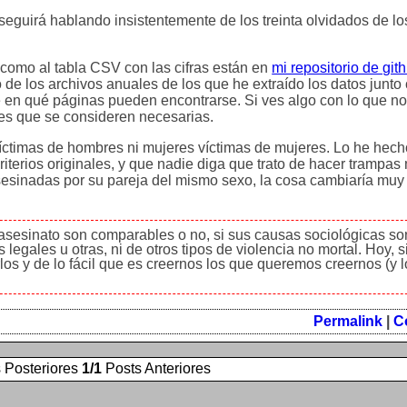
guirá hablando insistentemente de los treinta olvidados de lo
o como al tabla CSV con las cifras están en
mi repositorio de git
de los archivos anuales de los que he extraído los datos junto
de en qué páginas pueden encontrarse. Si ves algo con lo que no
es que se consideren necesarias.
ctimas de hombres ni mujeres víctimas de mujeres. Lo he hech
iterios originales, y que nadie diga que trato de hacer trampa
esinadas por su pareja del mismo sexo, la cosa cambiaría muy 
asesinato son comparables o no, si sus causas sociológicas so
 legales u otras, ni de otros tipos de violencia no mortal. Hoy,
os y de lo fácil que es creernos los que queremos creernos (y lo
Permalink
|
C
 Posteriores
1/1
Posts Anteriores