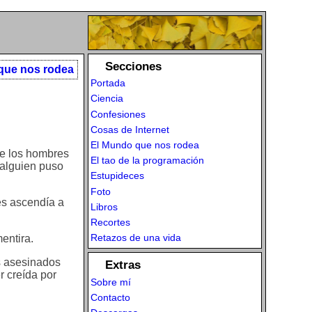
Secciones
que nos rodea
Portada
Ciencia
Confesiones
Cosas de Internet
El Mundo que nos rodea
de los hombres
El tao de la programación
 alguien puso
Estupideces
Foto
es ascendía a
Libros
Recortes
Retazos de una vida
entira.
es asesinados
Extras
er creída por
Sobre mí
Contacto