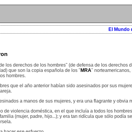
El Mundo 
ron
 de los derechos de los hombres" (de defensa de los derechos 
d) que son la copia española de los "
MRA
" norteamericanos,
 los hombres.
res que el año anterior habían sido asesinados por sus mujer
areja.
sinados a manos de sus mujeres, y era una flagrante y obvia m
llo de violencia doméstica, en el que incluía a todos los hombr
amilia (mujer, padre, hijo...); y era tan ridícula que sólo podía s
rsela.
a hacer ese esfuerzo.