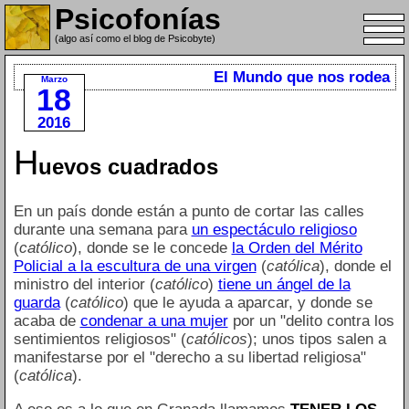
Psicofonías
(algo así como el blog de Psicobyte)
El Mundo que nos rodea
Marzo
18
2016
H
uevos cuadrados
En un país donde están a punto de cortar las calles
durante una semana para
un espectáculo religioso
(
católico
), donde se le concede
la Orden del Mérito
Policial a la escultura de una virgen
(
católica
), donde el
ministro del interior (
católico
)
tiene un ángel de la
guarda
(
católico
) que le ayuda a aparcar, y donde se
acaba de
condenar a una mujer
por un "delito contra los
sentimientos religiosos" (
católicos
); unos tipos salen a
manifestarse por el "derecho a su libertad religiosa"
(
católica
).